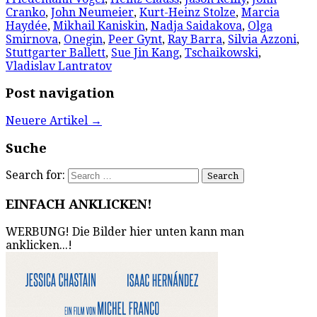
Cranko
,
John Neumeier
,
Kurt-Heinz Stolze
,
Marcia
Haydée
,
Mikhail Kaniskin
,
Nadja Saidakova
,
Olga
Smirnova
,
Onegin
,
Peer Gynt
,
Ray Barra
,
Silvia Azzoni
,
Stuttgarter Ballett
,
Sue Jin Kang
,
Tschaikowski
,
Vladislav Lantratov
Post navigation
Neuere Artikel
→
Suche
Search for:
EINFACH ANKLICKEN!
WERBUNG! Die Bilder hier unten kann man
anklicken...!