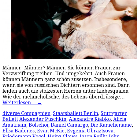
Männer! Männer? Männer. Sie können Frauen zur
Verzweiflung treiben. Und umgekehrt: Auch Frauen
können Männern ganz schön zusetzen. Insbesondere,
wenn sie von russischen Dichtern ersonnen sind. Dann
leiden auch die stolzesten Herzen unter Liebesqualen.
Wie der melancholische, des Lebens überdrüssige…
Weiterlesen…
→
diverse Compagnien
,
Staatsballett Berlin
,
Stuttgarter
Ballett
Alexander Puschkin
,
Alexandre Riabko
,
Alicia
Amatriain
,
Bolschoi
,
Daniel Camargo
,
Die Kameliename
,
Elisa Badenes
,
Evan McKie
,
Evgenia Obraztsova
,
Friedemann Vogel
,
Heinz Clauss
,
Jason Reilly
,
John