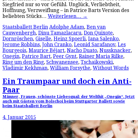
Siegfried nur so vor Gefühl. Unglück, Verliebtheit,
Hoffnung, Verzweiflung – in Patrice Barts Version des
beliebten Stücks…
Weiterlesen…
→
Staatsballett Berlin
Adolphe Adam
,
Ben van
Cauwenbergh
,
Dinu Tamazlacaru
,
Don Quixote
,
Dornröschen
,
Giselle
,
Heinz Spoerli
,
Iana Salenko
,
Jerome Robbins
,
John Cranko
,
Leonid Sarafanov
,
Les
Bourgeois
,
Maurice Béjart
,
Nacho Duato
,
Nussknacker
,
Onegin
,
Patrice Bart
,
Peer Gynt
,
Rainer Maria Rilke
,
Ring um den Ring
,
Schwanensee
,
Tschaikowski
,
Vladimir Kekhman
,
William Forsythe
,
Without Words
Ein Traumpaar und doch ein Anti-
Paar
Männer, Frauen, schönste Liebesqual: der Welthit „Onegin“. Jetzt
auch mit Gästen vom Bolschoi beim Stuttgarter Ballett sowie
beim Staatsballett Berlin
4. Januar 2015