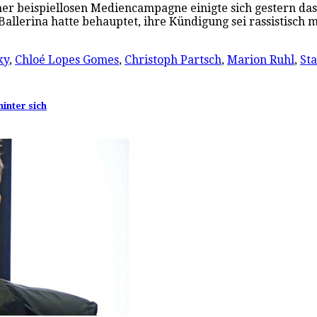
r beispiellosen Mediencampagne einigte sich gestern das 
allerina hatte behauptet, ihre Kündigung sei rassistisch
ky
,
Chloé Lopes Gomes
,
Christoph Partsch
,
Marion Ruhl
,
Sta
hinter sich