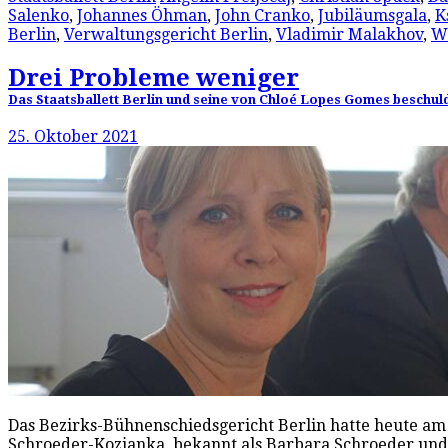
Salenko
,
Johannes Öhman
,
John Cranko
,
Jubiläumsgala
,
K
Berlin
,
Verwaltungsgericht Berlin
,
Vladimir Malakhov
,
Wi
Drei Probleme weniger
Das Staatsballett Berlin und seine von Chloé Lopes Gomes beschuldi
25. Oktober 2021
Das Bezirks-Bühnenschiedsgericht Berlin hatte heute am 
Schroeder-Kozianka, bekannt als Barbara Schroeder und s