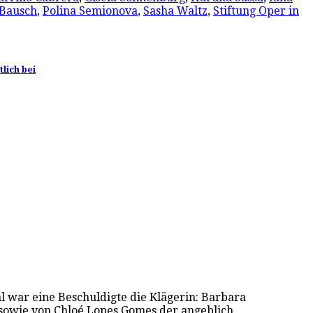
 Bausch
,
Polina Semionova
,
Sasha Waltz
,
Stiftung Oper in
lich bei
 war eine Beschuldigte die Klägerin: Barbara
) sowie von Chloé Lopes Gomes der angeblich