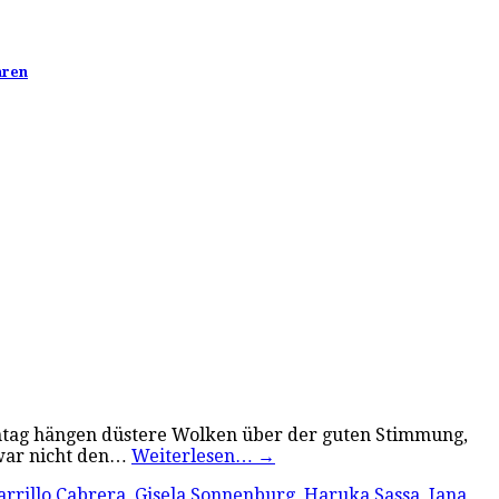
hren
onntag hängen düstere Wolken über der guten Stimmung,
 zwar nicht den…
Weiterlesen…
→
arrillo Cabrera
,
Gisela Sonnenburg
,
Haruka Sassa
,
Iana