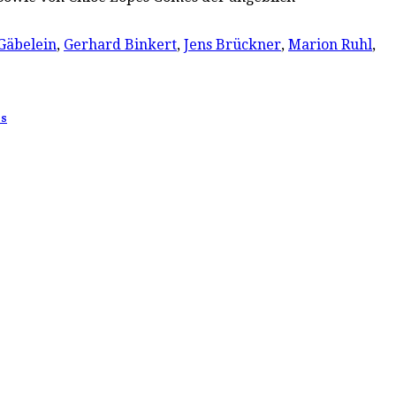
 Gäbelein
,
Gerhard Binkert
,
Jens Brückner
,
Marion Ruhl
,
es