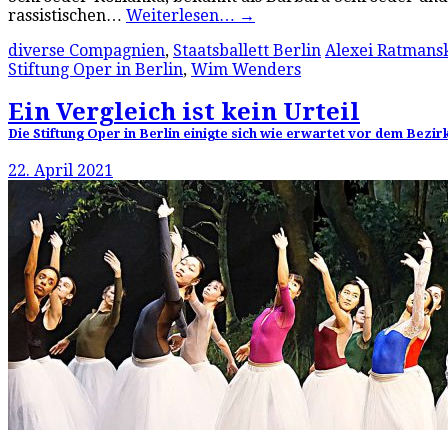
rassistischen…
Weiterlesen…
→
diverse Compagnien
,
Staatsballett Berlin
Alexei Ratmans
Stiftung Oper in Berlin
,
Wim Wenders
Ein Vergleich ist kein Urteil
Die Stiftung Oper in Berlin einigte sich wie erwartet vor dem Be
22. April 2021