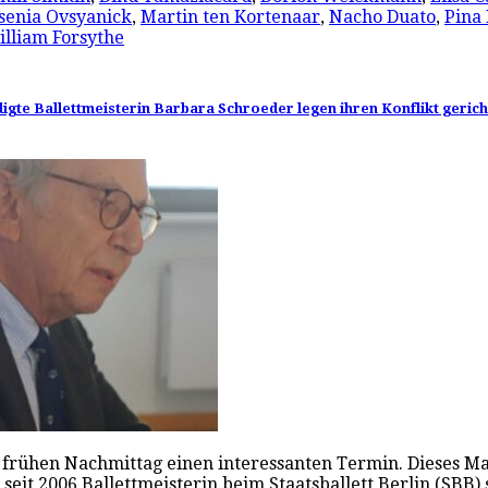
senia Ovsyanick
,
Martin ten Kortenaar
,
Nacho Duato
,
Pina
lliam Forsythe
gte Ballettmeisterin Barbara Schroeder legen ihren Konflikt gericht
frühen Nachmittag einen interessanten Termin. Dieses Mal
eit 2006 Ballettmeisterin beim Staatsballett Berlin (SBB