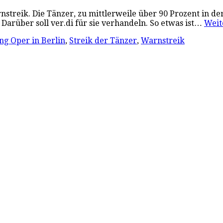
nstreik. Die Tänzer, zu mittlerweile über 90 Prozent in de
 Darüber soll ver.di für sie verhandeln. So etwas ist…
Weit
ung Oper in Berlin
,
Streik der Tänzer
,
Warnstreik