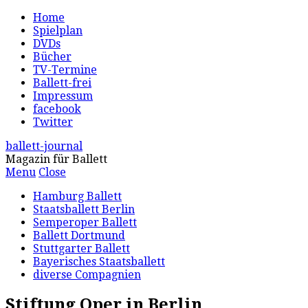
Home
Spielplan
DVDs
Bücher
TV-Termine
Ballett-frei
Impressum
facebook
Twitter
ballett-journal
Magazin für Ballett
Menu
Close
Hamburg Ballett
Staatsballett Berlin
Semperoper Ballett
Ballett Dortmund
Stuttgarter Ballett
Bayerisches Staatsballett
diverse Compagnien
Stiftung Oper in Berlin