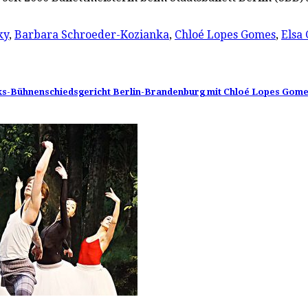
ky
,
Barbara Schroeder-Kozianka
,
Chloé Lopes Gomes
,
Elsa
zirks-Bühnenschiedsgericht Berlin-Brandenburg mit Chloé Lopes Gom