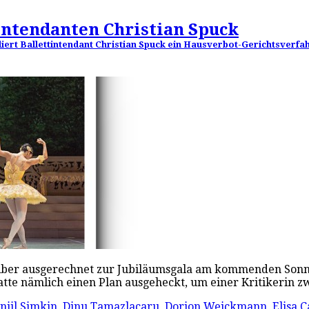
intendanten Christian Spuck
rliert Ballettintendant Christian Spuck ein Hausverbot-Gerichtsverfa
ein. Aber ausgerechnet zur Jubiläumsgala am kommenden S
 hatte nämlich einen Plan ausgeheckt, um einer Kritikerin
niil Simkin
,
Dinu Tamazlacaru
,
Dorion Weickmann
,
Elisa C