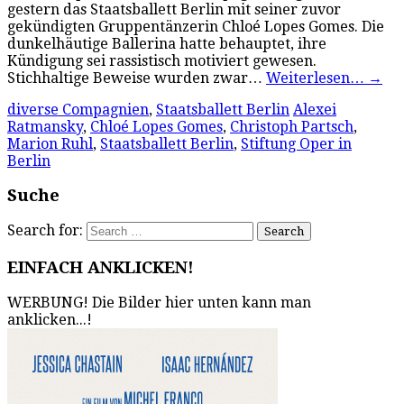
gestern das Staatsballett Berlin mit seiner zuvor
gekündigten Gruppentänzerin Chloé Lopes Gomes. Die
dunkelhäutige Ballerina hatte behauptet, ihre
Kündigung sei rassistisch motiviert gewesen.
Stichhaltige Beweise wurden zwar…
Weiterlesen…
→
diverse Compagnien
,
Staatsballett Berlin
Alexei
Ratmansky
,
Chloé Lopes Gomes
,
Christoph Partsch
,
Marion Ruhl
,
Staatsballett Berlin
,
Stiftung Oper in
Berlin
Suche
Search for:
EINFACH ANKLICKEN!
WERBUNG! Die Bilder hier unten kann man
anklicken...!