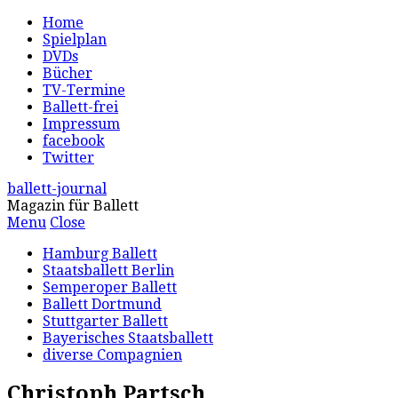
Home
Spielplan
DVDs
Bücher
TV-Termine
Ballett-frei
Impressum
facebook
Twitter
ballett-journal
Magazin für Ballett
Menu
Close
Hamburg Ballett
Staatsballett Berlin
Semperoper Ballett
Ballett Dortmund
Stuttgarter Ballett
Bayerisches Staatsballett
diverse Compagnien
Christoph Partsch