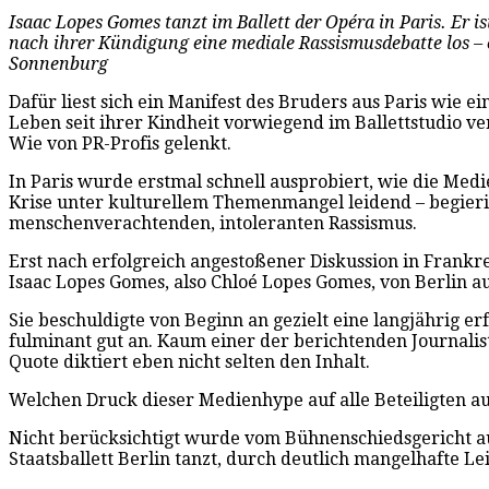
Isaac Lopes Gomes tanzt im Ballett der Opéra in Paris. Er i
nach ihrer Kündigung eine mediale Rassismusdebatte los – 
Sonnenburg
Dafür liest sich ein Manifest des Bruders aus Paris wie e
Leben seit ihrer Kindheit vorwiegend im Ballettstudio ve
Wie von PR-Profis gelenkt.
In Paris wurde erstmal schnell ausprobiert, wie die Medie
Krise unter kulturellem Themenmangel leidend – begierig
menschenverachtenden, intoleranten Rassismus.
Erst nach erfolgreich angestoßener Diskussion in Frankr
Isaac Lopes Gomes, also Chloé Lopes Gomes, von Berlin aus
Sie beschuldigte von Beginn an gezielt eine langjährig e
fulminant gut an. Kaum einer der berichtenden Journalist
Quote diktiert eben nicht selten den Inhalt.
Welchen Druck dieser Medienhype auf alle Beteiligten au
Nicht berücksichtigt wurde vom Bühnenschiedsgericht au
Staatsballett Berlin tanzt, durch deutlich mangelhafte Lei