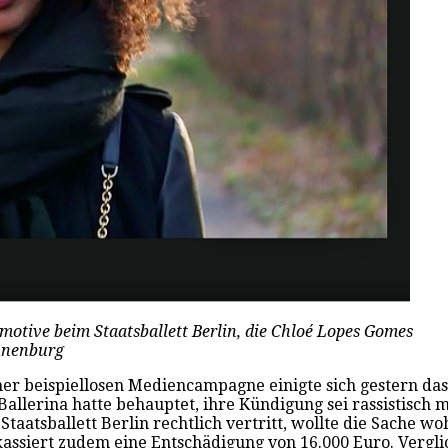
motive beim Staatsballett Berlin, die Chloé Lopes Gomes
onnenburg
r beispiellosen Mediencampagne einigte sich gestern das 
llerina hatte behauptet, ihre Kündigung sei rassistisch 
s Staatsballett Berlin rechtlich vertritt, wollte die Sache
kassiert zudem eine Entschädigung von 16.000 Euro. Vergl