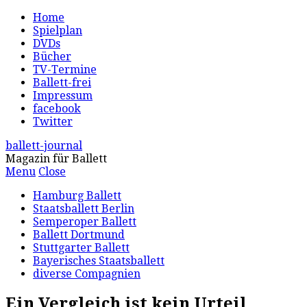
Home
Spielplan
DVDs
Bücher
TV-Termine
Ballett-frei
Impressum
facebook
Twitter
ballett-journal
Magazin für Ballett
Menu
Close
Hamburg Ballett
Staatsballett Berlin
Semperoper Ballett
Ballett Dortmund
Stuttgarter Ballett
Bayerisches Staatsballett
diverse Compagnien
Ein Vergleich ist kein Urteil