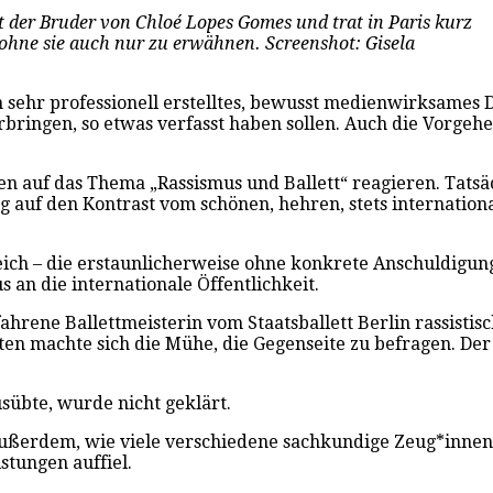
st der Bruder von Chloé Lopes Gomes und trat in Paris kurz
ohne sie auch nur zu erwähnen. Screenshot: Gisela
in sehr professionell erstelltes, bewusst medienwirksames D
rbringen, so etwas verfasst haben sollen. Auch die Vorgehe
n auf das Thema „Rassismus und Ballett“ reagieren. Tatsäch
 auf den Kontrast vom schönen, hehren, stets internationa
eich – die erstaunlicherweise ohne konkrete Anschuldigun
 an die internationale Öffentlichkeit.
rfahrene Ballettmeisterin vom Staatsballett Berlin rassist
en machte sich die Mühe, die Gegenseite zu befragen. Der 
sübte, wurde nicht geklärt.
ßerdem, wie viele verschiedene sachkundige Zeug*innen da
stungen auffiel.