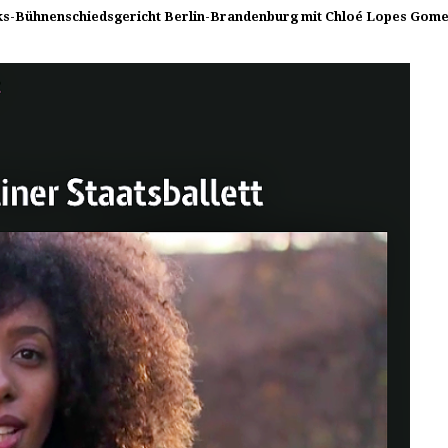
zirks-Bühnenschiedsgericht Berlin-Brandenburg mit Chloé Lopes Gom