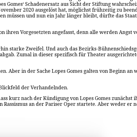
s Gomes‘ Schadenersatz aus Sicht der Stiftung wahrscheinl
ember 2020 ausgelöst hat, möglichst frühzeitig zu beenden
 müssen und nun ein Jahr länger bleibt, dürfte das Staats
n ihren Vorgesetzten angefasst, denn alle werden Angst vo
hin starke Zweifel. Und auch das Bezirks-Bühnenschiedsg
gab. Zumal in dieser spezifisch für Theater ausgerichteten
en. Aber in der Sache Lopes Gomes galten von Beginn an we
 Blickfeld der Verhandelnden.
ass kurz nach der Kündigung von Lopes Gomes zunächst ih
n Rassismus an der Pariser Oper startete. Aber weder er 