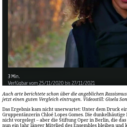
Auch arte berichtete schon über die angeblichen Rassismus
jetzt einen guten Vergleich eintrugen. Videostill: Gisela S
Das Ergebnis kam nicht unerwartet: Unter dem Druck eine
Gruppentänzerin Chloé Lopes Gomes. Die dunkelhäutige Ba
nicht vorgelegt – aber die Stiftung Oper in Berlin, die da
nun ein Jahr länger Mitglied des Ensembles bleiben und 