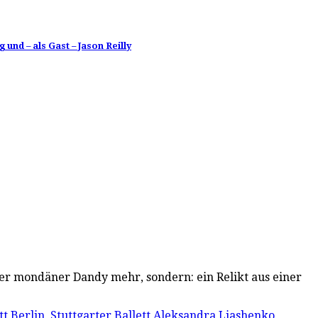
und – als Gast – Jason Reilly
derter mondäner Dandy mehr, sondern: ein Relikt aus einer
tt Berlin
,
Stuttgarter Ballett
Aleksandra Liashenko
,