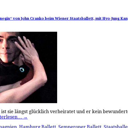
negin“ von John Cranko beim Wiener Staatsballett, mit Hyo-Jung Kang 
ät. Da ist sie längst glücklich verheiratet und er kein bewun
terlesen…
→
pagnien
,
Hamburg Ballett
,
Semperoper Ballett
,
Staatsballe