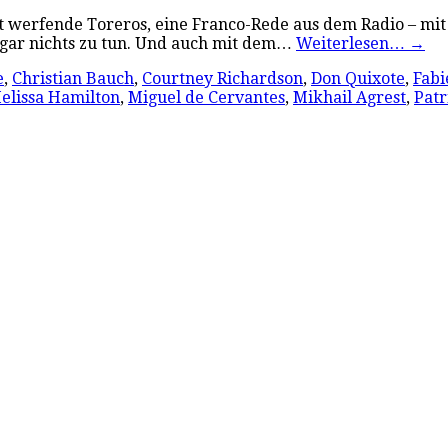
ust werfende Toreros, eine Franco-Rede aus dem Radio – mi
t gar nichts zu tun. Und auch mit dem…
Weiterlesen…
→
e
,
Christian Bauch
,
Courtney Richardson
,
Don Quixote
,
Fabi
elissa Hamilton
,
Miguel de Cervantes
,
Mikhail Agrest
,
Patr