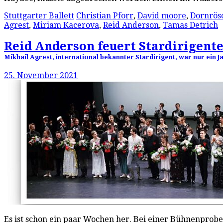
Stuttgarter Ballett
Christian Pforr
,
David moore
,
Dornrös
Agrest
,
Miriam Kacerova
,
Reid Anderson
,
Tamas Detrich
Reid Anderson feuert Stardirigent
Mikhail Agrest, international bekannter Stardirigent, war nur ein 
25. November 2021
Es ist schon ein paar Wochen her. Bei einer Bühnenprobe