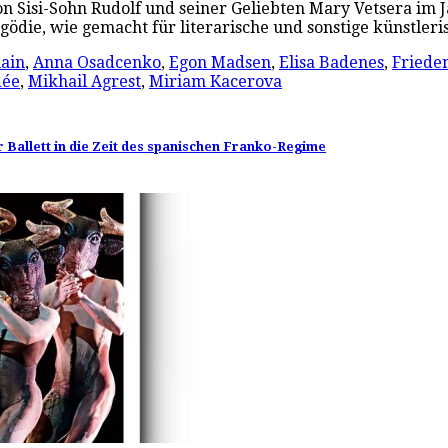
von Sisi-Sohn Rudolf und seiner Geliebten Mary Vetsera im 
gödie, wie gemacht für literarische und sonstige künstle
iain
,
Anna Osadcenko
,
Egon Madsen
,
Elisa Badenes
,
Friede
dée
,
Mikhail Agrest
,
Miriam Kacerova
Ballett in die Zeit des spanischen Franko-Regime