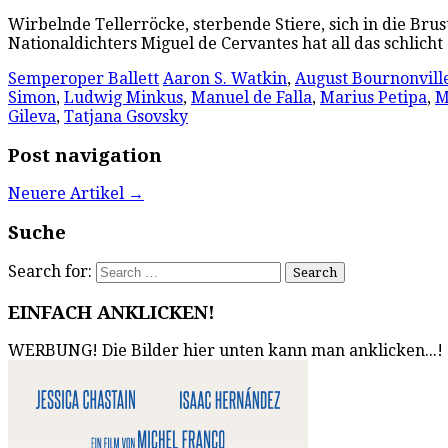
Wirbelnde Tellerröcke, sterbende Stiere, sich in die Br
Nationaldichters Miguel de Cervantes hat all das schlich
Semperoper Ballett
Aaron S. Watkin
,
August Bournonvill
Simon
,
Ludwig Minkus
,
Manuel de Falla
,
Marius Petipa
,
M
Gileva
,
Tatjana Gsovsky
Post navigation
Neuere Artikel
→
Suche
Search for:
EINFACH ANKLICKEN!
WERBUNG! Die Bilder hier unten kann man anklicken...!