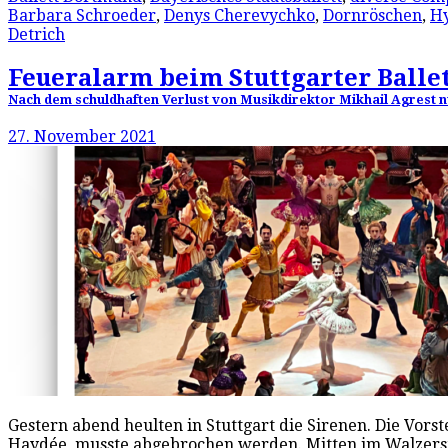
Barbara Schroeder
,
Denys Cherevychko
,
Dornröschen
,
Hy
Detrich
Feueralarm beim Stuttgarter Balle
Nach dem schuldhaften Verlust von Musikdirektor Mikhail Agrest nu
27. November 2021
Gestern abend heulten in Stuttgart die Sirenen. Die Vor
Haydée, musste abgebrochen werden. Mitten im Walzerstü