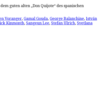
t dem guten alten „Don Quijote“ des spanischen
en Voranger
,
Gamal Gouda
,
George Balanchine
,
István
ick Kinmonth
,
Sangeun Lee
,
Stefan Ulrich
,
Svetlana