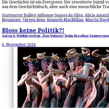
Die Geschichte ist ein Evergreen: Der erweiterte Suizid 
aus dem Geschichtsbuch, aber auch eine menschliche Tra
Stuttgarter Ballett
Adhonay Soares da Silva
,
Alicia Amatr
Neumeier
,
Jürgen Rose
,
Kenneth MacMillan
,
Marcia Hay
Bloss keine Politik?!
Aaron S. Watkin verlegt „Don Quixote“ beim Dresdner Semperoper 
6. November 2016