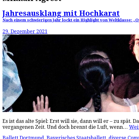
Jahresausklang mit Hochkarat
Nach einem schwierigen Jahr lockt ein Highlight von Weltklasse: „O
29. Dezember 2021
Es ist das alte Spiel: Erst will sie, dann will er – zu sp
vergangenen Zeit. Und doch brennt die Luft, wenn…
Wei
Ballett Dortmund
,
Bayerisches Staatsballett
,
diverse Com