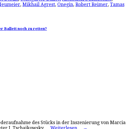
Neumeier
,
Mikhail Agrest
,
Onegin
,
Robert Reimer
,
Tamas
r Ballett noch zu retten?
Wiederaufnahme des Stücks in der Inszenierung von Marcia
eter I. Tschaikowsky,…
Weiterlesen…
→