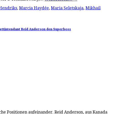
Hendriks
,
Marcia Haydée
,
Maria Seletskaja
,
Mikhail
allettintendant Reid Anderson den Superboss
sche Positionen aufeinander. Reid Anderson, aus Kanada