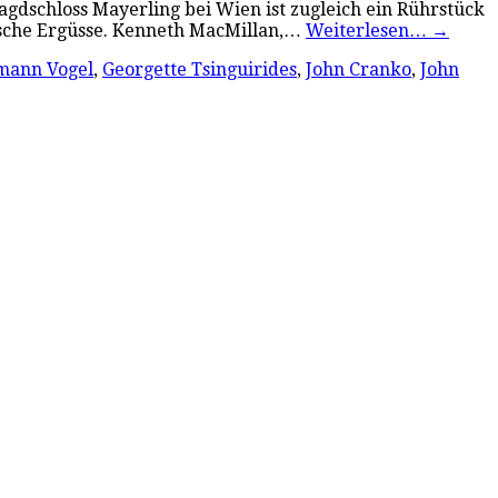
Jagdschloss Mayerling bei Wien ist zugleich ein Rührstück
rische Ergüsse. Kenneth MacMillan,…
Weiterlesen…
→
mann Vogel
,
Georgette Tsinguirides
,
John Cranko
,
John