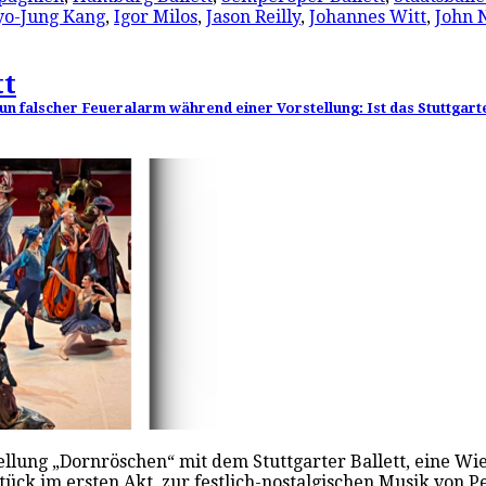
o-Jung Kang
,
Igor Milos
,
Jason Reilly
,
Johannes Witt
,
John 
tt
n falscher Feueralarm während einer Vorstellung: Ist das Stuttgarte
stellung „Dornröschen“ mit dem Stuttgarter Ballett, eine 
ck im ersten Akt, zur festlich-nostalgischen Musik von P