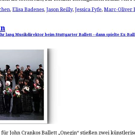
chen
,
Elisa Badenes
,
Jason Reilly
,
Jessica Fyfe
,
Marc-Oliver 
en
Jahr lang Musikdirektor beim Stuttgarter Ballett – dann spielte Ex-B
 für John Crankos Ballett „Onegin“ stießen zwei künstleri