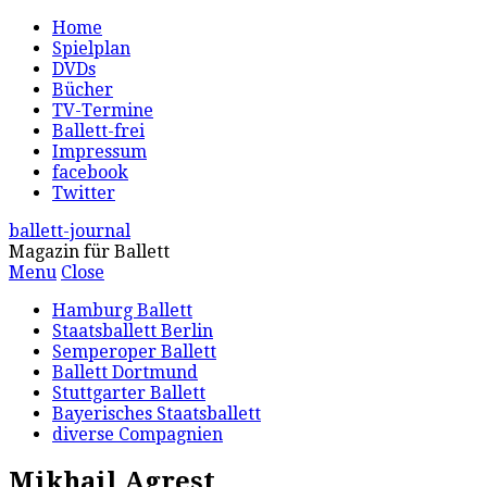
Home
Spielplan
DVDs
Bücher
TV-Termine
Ballett-frei
Impressum
facebook
Twitter
ballett-journal
Magazin für Ballett
Menu
Close
Hamburg Ballett
Staatsballett Berlin
Semperoper Ballett
Ballett Dortmund
Stuttgarter Ballett
Bayerisches Staatsballett
diverse Compagnien
Mikhail Agrest