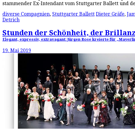
stammender Ex-Intendant vom Stuttgarter Ballett und d
diverse Compagnien
,
Stuttgarter Ballett
Dieter Gräfe
,
Jam
Detrich
Stunden der Schönheit, der Brillanz
Elegant, expressiv, extravagant: Jürgen Rose kreierte für „Mayerl
19. Mai 2019