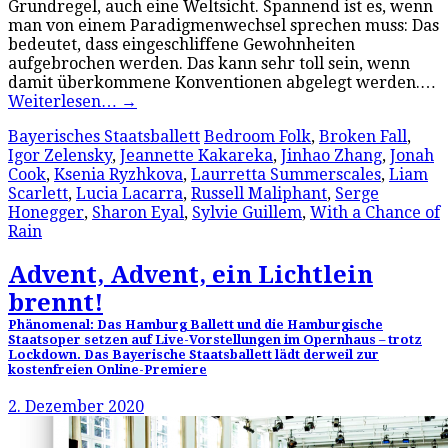
Grundregel, auch eine Weltsicht. Spannend ist es, wenn
man von einem Paradigmenwechsel sprechen muss: Das
bedeutet, dass eingeschliffene Gewohnheiten
aufgebrochen werden. Das kann sehr toll sein, wenn
damit überkommene Konventionen abgelegt werden.…
Weiterlesen…
→
Bayerisches Staatsballett
Bedroom Folk
,
Broken Fall
,
Igor Zelensky
,
Jeannette Kakareka
,
Jinhao Zhang
,
Jonah
Cook
,
Ksenia Ryzhkova
,
Laurretta Summerscales
,
Liam
Scarlett
,
Lucia Lacarra
,
Russell Maliphant
,
Serge
Honegger
,
Sharon Eyal
,
Sylvie Guillem
,
With a Chance of
Rain
Advent, Advent, ein Lichtlein
brennt!
Phänomenal: Das Hamburg Ballett und die Hamburgische
Staatsoper setzen auf Live-Vorstellungen im Opernhaus – trotz
Lockdown. Das Bayerische Staatsballett lädt derweil zur
kostenfreien Online-Premiere
2. Dezember 2020