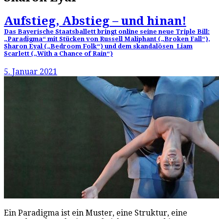
Aufstieg, Abstieg – und hinan!
Das Bayerische Staatsballett bringt online seine neue Triple Bill:
„Paradigma“ mit Stücken von Russell Maliphant („Broken Fall“),
Sharon Eyal („Bedroom Folk“) und dem skandalösen Liam
Scarlett („With a Chance of Rain“)
5. Januar 2021
Ein Paradigma ist ein Muster, eine Struktur, eine