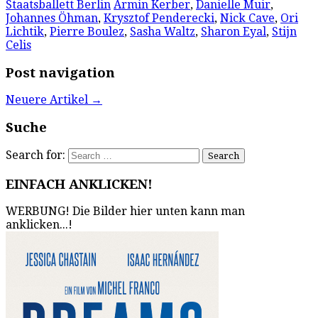
Staatsballett Berlin
Armin Kerber
,
Danielle Muir
,
Johannes Öhman
,
Krysztof Penderecki
,
Nick Cave
,
Ori
Lichtik
,
Pierre Boulez
,
Sasha Waltz
,
Sharon Eyal
,
Stijn
Celis
Post navigation
Neuere Artikel
→
Suche
Search for:
EINFACH ANKLICKEN!
WERBUNG! Die Bilder hier unten kann man
anklicken...!