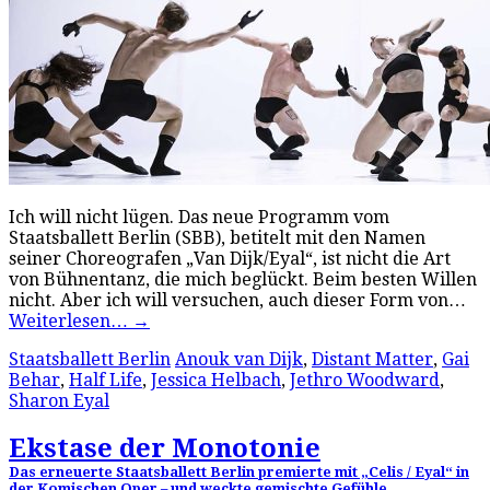
Ich will nicht lügen. Das neue Programm vom
Staatsballett Berlin (SBB), betitelt mit den Namen
seiner Choreografen „Van Dijk/Eyal“, ist nicht die Art
von Bühnentanz, die mich beglückt. Beim besten Willen
nicht. Aber ich will versuchen, auch dieser Form von…
Weiterlesen…
→
Staatsballett Berlin
Anouk van Dijk
,
Distant Matter
,
Gai
Behar
,
Half Life
,
Jessica Helbach
,
Jethro Woodward
,
Sharon Eyal
Ekstase der Monotonie
Das erneuerte Staatsballett Berlin premierte mit „Celis / Eyal“ in
der Komischen Oper – und weckte gemischte Gefühle