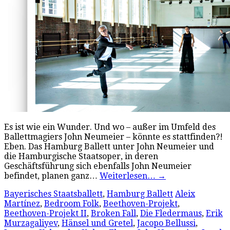
Es ist wie ein Wunder. Und wo – außer im Umfeld des
Ballettmagiers John Neumeier – könnte es stattfinden?!
Eben. Das Hamburg Ballett unter John Neumeier und
die Hamburgische Staatsoper, in deren
Geschäftsführung sich ebenfalls John Neumeier
befindet, planen ganz…
Weiterlesen…
→
Bayerisches Staatsballett
,
Hamburg Ballett
Aleix
Martínez
,
Bedroom Folk
,
Beethoven-Projekt
,
Beethoven-Projekt II
,
Broken Fall
,
Die Fledermaus
,
Erik
Murzagaliyev
,
Hänsel und Gretel
,
Jacopo Bellussi
,