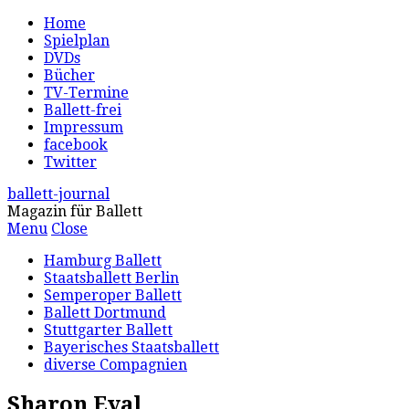
Home
Spielplan
DVDs
Bücher
TV-Termine
Ballett-frei
Impressum
facebook
Twitter
ballett-journal
Magazin für Ballett
Menu
Close
Hamburg Ballett
Staatsballett Berlin
Semperoper Ballett
Ballett Dortmund
Stuttgarter Ballett
Bayerisches Staatsballett
diverse Compagnien
Sharon Eyal