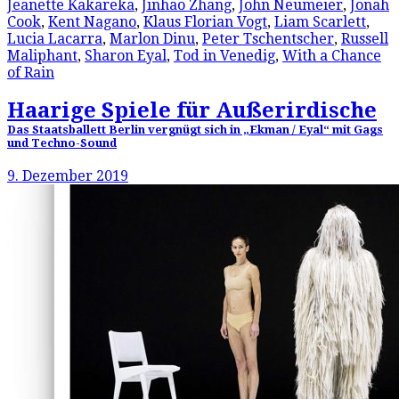
Jeanette Kakareka
,
Jinhao Zhang
,
John Neumeier
,
Jonah
Cook
,
Kent Nagano
,
Klaus Florian Vogt
,
Liam Scarlett
,
Lucia Lacarra
,
Marlon Dinu
,
Peter Tschentscher
,
Russell
Maliphant
,
Sharon Eyal
,
Tod in Venedig
,
With a Chance
of Rain
Haarige Spiele für Außerirdische
Das Staatsballett Berlin vergnügt sich in „Ekman / Eyal“ mit Gags
und Techno-Sound
9. Dezember 2019