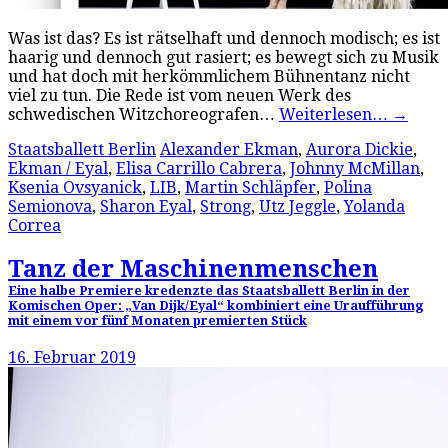
Was ist das? Es ist rätselhaft und dennoch modisch; es ist
haarig und dennoch gut rasiert; es bewegt sich zu Musik
und hat doch mit herkömmlichem Bühnentanz nicht
viel zu tun. Die Rede ist vom neuen Werk des
schwedischen Witzchoreografen…
Weiterlesen…
→
Staatsballett Berlin
Alexander Ekman
,
Aurora Dickie
,
Ekman / Eyal
,
Elisa Carrillo Cabrera
,
Johnny McMillan
,
Ksenia Ovsyanick
,
LIB
,
Martin Schläpfer
,
Polina
Semionova
,
Sharon Eyal
,
Strong
,
Utz Jeggle
,
Yolanda
Correa
Tanz der Maschinenmenschen
Eine halbe Premiere kredenzte das Staatsballett Berlin in der
Komischen Oper: „Van Dijk/Eyal“ kombiniert eine Uraufführung
mit einem vor fünf Monaten premierten Stück
16. Februar 2019