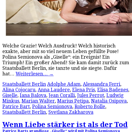
Welche Grazie! Welch Ausdruck! Welch historisch
exakte, aber mit so viel neuem Leben gefüllte Pose!
Polina Semionova als „Giselle“: ein Ereignis! Ein
Triumph! Ein großer Abend! Sie kam damit zurück zum
Staatsballett Berlin, sie tanzte und sie siegte. Dafür
hat…
Weiterlesen…
→
Staatsballett Berlin
Adolphe Adam
,
Alessandra Ferri
,
Alina Cojocaru
,
Anna Laudere
,
Elena Pris
,
Elisa Badenes
,
Giselle
,
Iana Balova
,
Jean Coralli
,
Jules Perrot
,
Ludwig
Minkus
,
Marian Walter
,
Marius Petipa
,
Natalia Osipova
,
Patrice Bart
,
Polina Semionova
,
Roberto Bolle
,
Staatsballett Berlin
,
Svetlana Zakharova
Wenn Liebe stärker ist als der Tod
Patrice Barts grandiose „Giselle“ wird mit Polina Semionova