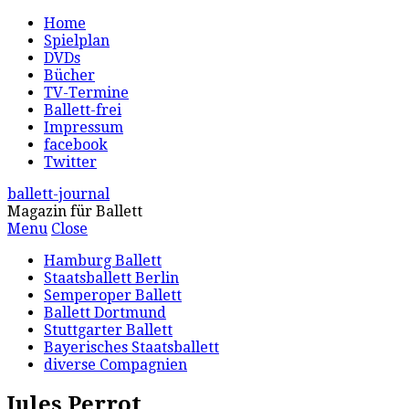
Home
Spielplan
DVDs
Bücher
TV-Termine
Ballett-frei
Impressum
facebook
Twitter
ballett-journal
Magazin für Ballett
Menu
Close
Hamburg Ballett
Staatsballett Berlin
Semperoper Ballett
Ballett Dortmund
Stuttgarter Ballett
Bayerisches Staatsballett
diverse Compagnien
Jules Perrot