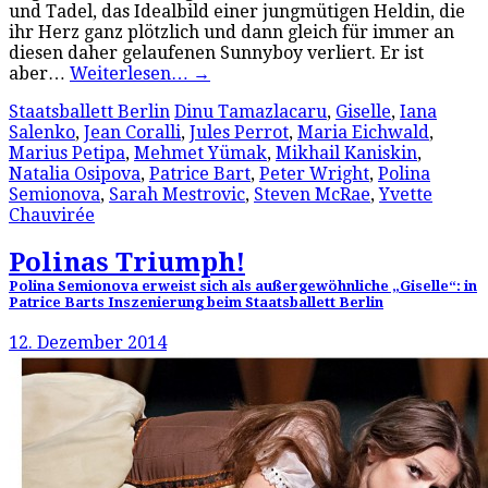
und Tadel, das Idealbild einer jungmütigen Heldin, die
ihr Herz ganz plötzlich und dann gleich für immer an
diesen daher gelaufenen Sunnyboy verliert. Er ist
aber…
Weiterlesen…
→
Staatsballett Berlin
Dinu Tamazlacaru
,
Giselle
,
Iana
Salenko
,
Jean Coralli
,
Jules Perrot
,
Maria Eichwald
,
Marius Petipa
,
Mehmet Yümak
,
Mikhail Kaniskin
,
Natalia Osipova
,
Patrice Bart
,
Peter Wright
,
Polina
Semionova
,
Sarah Mestrovic
,
Steven McRae
,
Yvette
Chauvirée
Polinas Triumph!
Polina Semionova erweist sich als außergewöhnliche „Giselle“: in
Patrice Barts Inszenierung beim Staatsballett Berlin
12. Dezember 2014