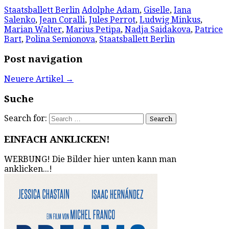
Staatsballett Berlin
Adolphe Adam
,
Giselle
,
Iana
Salenko
,
Jean Coralli
,
Jules Perrot
,
Ludwig Minkus
,
Marian Walter
,
Marius Petipa
,
Nadja Saidakova
,
Patrice
Bart
,
Polina Semionova
,
Staatsballett Berlin
Post navigation
Neuere Artikel
→
Suche
Search for:
EINFACH ANKLICKEN!
WERBUNG! Die Bilder hier unten kann man
anklicken...!