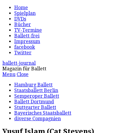
Home
Spielplan
DVDs
Bücher
TV-Termine
Ballett-frei
Impressum
facebook
Twitter
ballett-journal
Magazin für Ballett
Menu
Close
Hamburg Ballett
Staatsballett Berlin
Semperoper Ballett
Ballett Dortmund
Stuttgarter Ballett
Bayerisches Staatsballett
diverse Compagnien
Yusuf Islam (Cat Stevens)