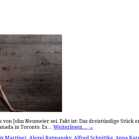
k von John Neumeier sei. Fakt ist: Das dreistündige Stück
Canada in Toronto. Es…
Weiterlesen…
→
ix Martínez
,
Alexei Ratmansky
,
Alfred Schnittke
,
Anna Kar