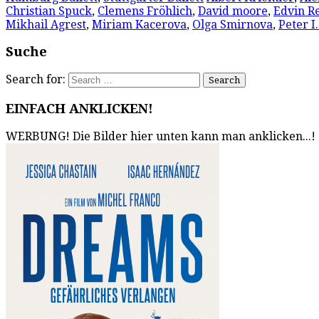
Christian Spuck
,
Clemens Fröhlich
,
David moore
,
Edvin R
Mikhail Agrest
,
Miriam Kacerova
,
Olga Smirnova
,
Peter I
Suche
Search for:
EINFACH ANKLICKEN!
WERBUNG! Die Bilder hier unten kann man anklicken...!