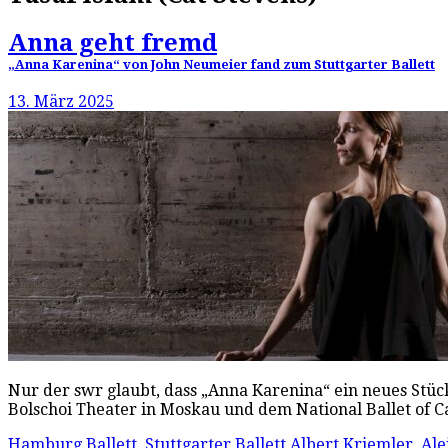
Anna geht fremd
„Anna Karenina“ von John Neumeier fand zum Stuttgarter Ballett
13. März 2025
Nur der swr glaubt, dass „Anna Karenina“ ein neues Stüc
Bolschoi Theater in Moskau und dem National Ballet of 
Hamburg Ballett
,
Stuttgarter Ballett
Albert Kriemler
,
Ale