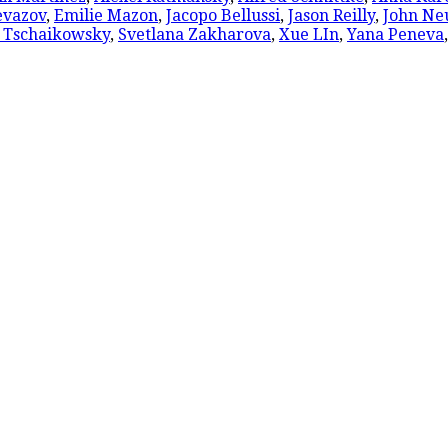
evazov
,
Emilie Mazon
,
Jacopo Bellussi
,
Jason Reilly
,
John Ne
. Tschaikowsky
,
Svetlana Zakharova
,
Xue LIn
,
Yana Peneva