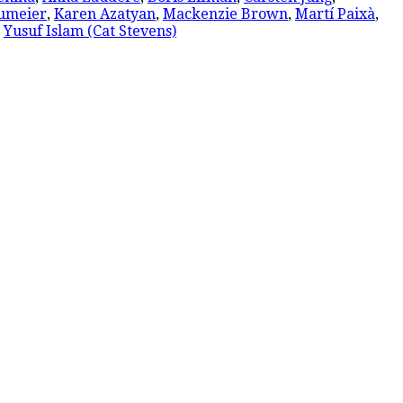
umeier
,
Karen Azatyan
,
Mackenzie Brown
,
Martí Paixà
,
,
Yusuf Islam (Cat Stevens)