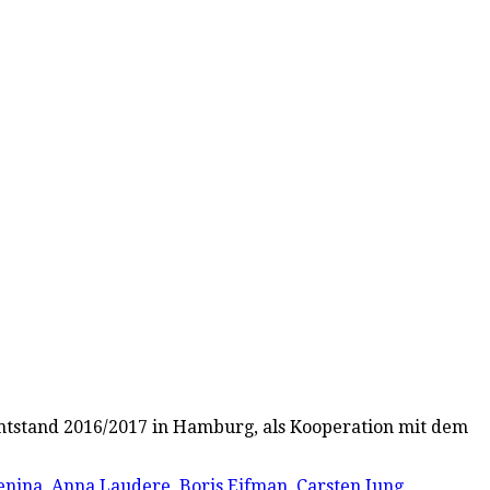
 entstand 2016/2017 in Hamburg, als Kooperation mit dem
enina
,
Anna Laudere
,
Boris Eifman
,
Carsten Jung
,