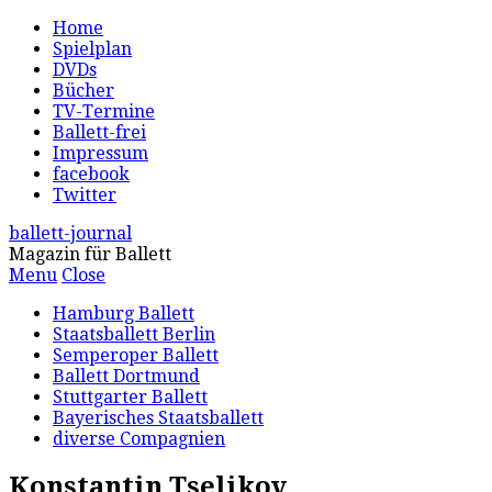
Home
Spielplan
DVDs
Bücher
TV-Termine
Ballett-frei
Impressum
facebook
Twitter
ballett-journal
Magazin für Ballett
Menu
Close
Hamburg Ballett
Staatsballett Berlin
Semperoper Ballett
Ballett Dortmund
Stuttgarter Ballett
Bayerisches Staatsballett
diverse Compagnien
Konstantin Tselikov