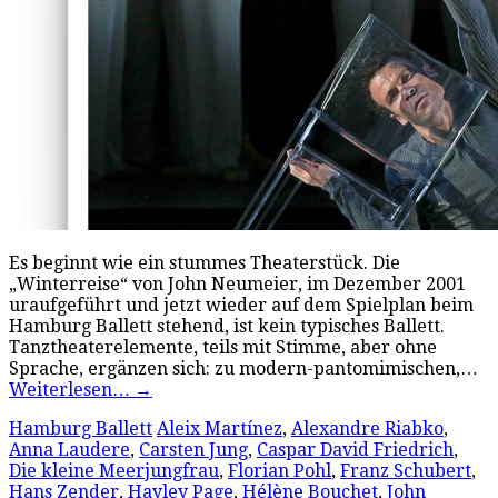
Es beginnt wie ein stummes Theaterstück. Die
„Winterreise“ von John Neumeier, im Dezember 2001
uraufgeführt und jetzt wieder auf dem Spielplan beim
Hamburg Ballett stehend, ist kein typisches Ballett.
Tanztheaterelemente, teils mit Stimme, aber ohne
Sprache, ergänzen sich: zu modern-pantomimischen,…
Weiterlesen…
→
Hamburg Ballett
Aleix Martínez
,
Alexandre Riabko
,
Anna Laudere
,
Carsten Jung
,
Caspar David Friedrich
,
Die kleine Meerjungfrau
,
Florian Pohl
,
Franz Schubert
,
Hans Zender
,
Hayley Page
,
Hélène Bouchet
,
John