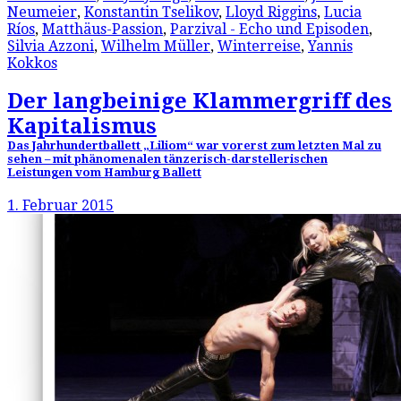
Neumeier
,
Konstantin Tselikov
,
Lloyd Riggins
,
Lucia
Ríos
,
Matthäus-Passion
,
Parzival - Echo und Episoden
,
Silvia Azzoni
,
Wilhelm Müller
,
Winterreise
,
Yannis
Kokkos
Der langbeinige Klammergriff des
Kapitalismus
Das Jahrhundertballett „Liliom“ war vorerst zum letzten Mal zu
sehen – mit phänomenalen tänzerisch-darstellerischen
Leistungen vom Hamburg Ballett
1. Februar 2015