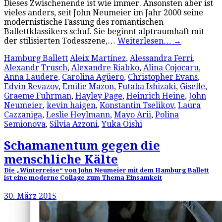
Dieses Zwischenende ist wie immer. Ansonsten aber ist
vieles anders, seit John Neumeier im Jahr 2000 seine
modernistische Fassung des romantischen
Ballettklassikers schuf. Sie beginnt alptraumhaft mit
der stilisierten Todesszene,…
Weiterlesen…
→
Hamburg Ballett
Aleix Martínez
,
Alessandra Ferri
,
Alexandr Trusch
,
Alexandre Riabko
,
Alina Cojocaru
,
Anna Laudere
,
Carolina Agüero
,
Christopher Evans
,
Edvin Revazov
,
Emilie Mazon
,
Futaba Ishizaki
,
Giselle
,
Graeme Fuhrman
,
Hayley Page
,
Heinrich Heine
,
John
Neumeier
,
kevin haigen
,
Konstantin Tselikov
,
Laura
Cazzaniga
,
Leslie Heylmann
,
Mayo Arii
,
Polina
Semionova
,
Silvia Azzoni
,
Yuka Oishi
Schamanentum gegen die
menschliche Kälte
Die „Winterreise“ von John Neumeier mit dem Hamburg Ballett
ist eine moderne Collage zum Thema Einsamkeit
30. März 2015