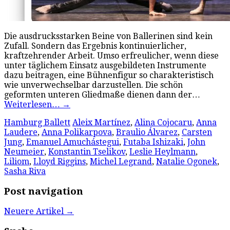
Die ausdrucksstarken Beine von Ballerinen sind kein
Zufall. Sondern das Ergebnis kontinuierlicher,
kraftzehrender Arbeit. Umso erfreulicher, wenn diese
unter täglichem Einsatz ausgebildeten Instrumente
dazu beitragen, eine Bühnenfigur so charakteristisch
wie unverwechselbar darzustellen. Die schön
geformten unteren Gliedmaße dienen dann der…
Weiterlesen…
→
Hamburg Ballett
Aleix Martínez
,
Alina Cojocaru
,
Anna
Laudere
,
Anna Polikarpova
,
Braulio Álvarez
,
Carsten
Jung
,
Emanuel Amuchástegui
,
Futaba Ishizaki
,
John
Neumeier
,
Konstantin Tselikov
,
Leslie Heylmann
,
Liliom
,
Lloyd Riggins
,
Michel Legrand
,
Natalie Ogonek
,
Sasha Riva
Post navigation
Neuere Artikel
→