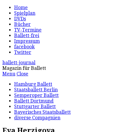
Home
Spielplan
DVDs
Bücher
TV-Termine
Ballett-frei
Impressum
facebook
Twitter
ballett-journal
Magazin für Ballett
Menu
Close
Hamburg Ballett
Staatsballett Berlin
Semperoper Ballett
Ballett Dortmund
Stuttgarter Ballett
Bayerisches Staatsballett
diverse Compagnien
Eva Herzigova