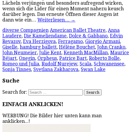
Lächeln verjüngen und besonders aufregend wirken,
wenn sich die Lider für einen Moment nahezu keusch
darüber legen. Das erneute Öffnen dieser Augen ist
dann wie ein…
Weiterlesen…
→
diverse Compagnien
American Ballet Theatre
,
Anna
Laudere
,
Die Kameliendame
,
Dolce & Gabbano
,
Edvin
Revazov
,
Eva Herzigova
,
Ferragamo
,
Giorgio Armani
,
Giselle
,
hamburg ballett
,
Hélène Bouchet
,
John Cranko
,
John Neumeier
,
Julie Kent
,
Kenneth MacMillan
,
Maurice
Béjart
,
Onegin
,
Orpheus
,
Patrice Bart
,
Roberto Bolle
,
Romeo und Julia
,
Rudolf Nurejew
,
Scala
,
Schwanensee
,
Sonja Tinnes
,
Svetlana Zakharova
,
Swan Lake
Suche
Search for:
EINFACH ANKLICKEN!
WERBUNG! Die Bilder hier unten kann man
anklicken...!