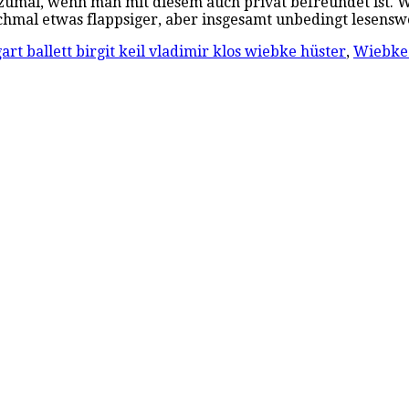
, zumal, wenn man mit diesem auch privat befreundet ist. 
chmal etwas flappsiger, aber insgesamt unbedingt lesen
gart ballett birgit keil vladimir klos wiebke hüster
,
Wiebke