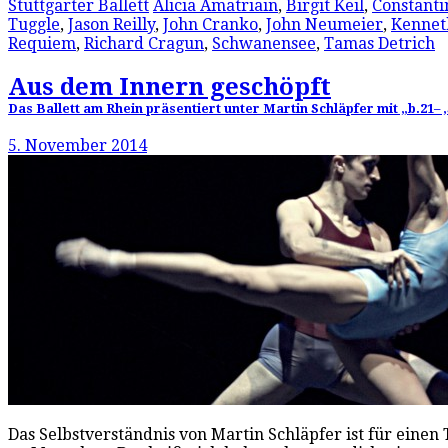
Stuttgarter Ballett
Alicia Amatriain
,
Birgit Keil
,
Constanti
Tuggle
,
Jason Reilly
,
John Cranko
,
John Neumeier
,
Kennet
Requiem
,
Richard Cragun
,
Schwanensee
,
Tamas Detrich
Aus dem Innern geschöpft
Das Ballett am Rhein präsentiert unter Martin Schläpfer mit „b.21– 
5. November 2014
Das Selbstverständnis von Martin Schläpfer ist für einen