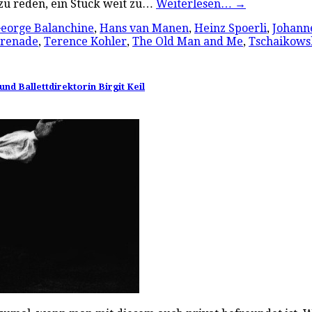
 zu reden, ein Stück weit zu…
Weiterlesen…
→
eorge Balanchine
,
Hans van Manen
,
Heinz Spoerli
,
Johanne
erenade
,
Terence Kohler
,
The Old Man and Me
,
Tschaikows
d Ballettdirektorin Birgit Keil