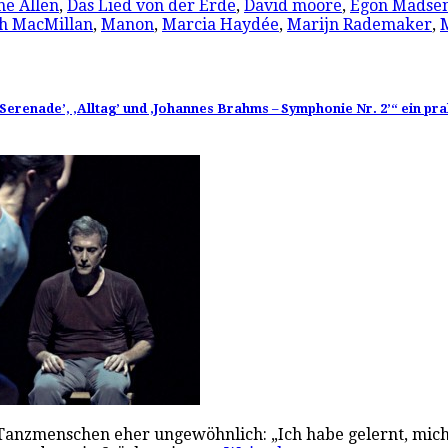
ne Allen
,
Das Lied von der Erde
,
David moore
,
Egon Madse
h MacMillan
,
Manon
,
Marcia Haydée
,
Marijn Rademaker
,
‚Serenade’, ‚Alltag’ und ‚Johannes Brahms – Symphonie Nr. 2’“ ein pr
 Tanzmenschen eher ungewöhnlich: „Ich habe gelernt, mich 