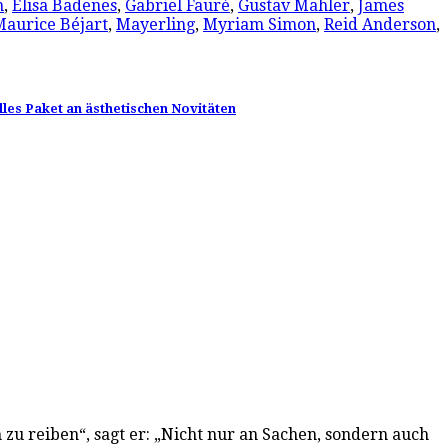
n
,
Elisa Badenes
,
Gabriel Fauré
,
Gustav Mahler
,
James
Maurice Béjart
,
Mayerling
,
Myriam Simon
,
Reid Anderson
,
alles Paket an ästhetischen Novitäten
zu reiben“, sagt er: „Nicht nur an Sachen, sondern auch