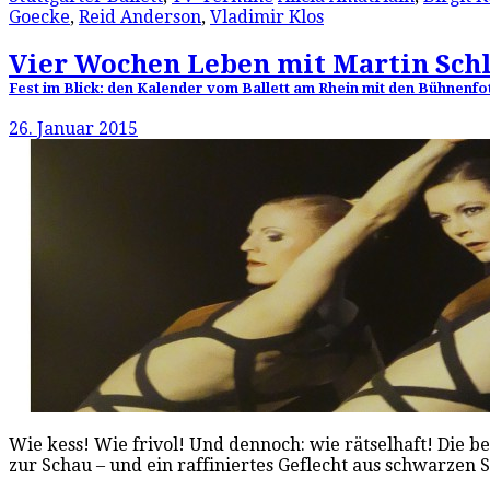
Goecke
,
Reid Anderson
,
Vladimir Klos
Vier Wochen Leben mit Martin Sch
Fest im Blick: den Kalender vom Ballett am Rhein mit den Bühnenfo
26. Januar 2015
Wie kess! Wie frivol! Und dennoch: wie rätselhaft! Die 
zur Schau – und ein raffiniertes Geflecht aus schwarze