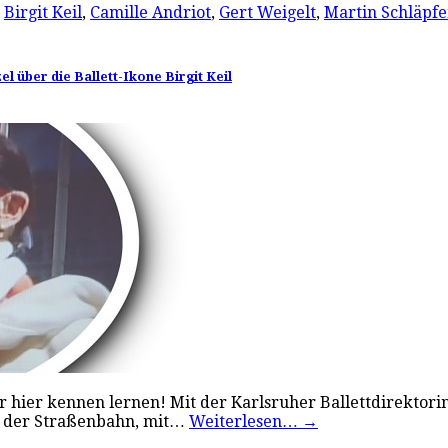
,
Birgit Keil
,
Camille Andriot
,
Gert Weigelt
,
Martin Schläpfe
 über die Ballett-Ikone Birgit Keil
 wir hier kennen lernen! Mit der Karlsruher Ballettdirekto
 in der Straßenbahn, mit…
Weiterlesen…
→