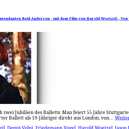
es Intendanten Reid Anderson – mit dem Film von Harold Woetzel: „V
 zwei Jubiläen des Balletts: Man feiert 55 Jahre Stuttgarte
ter Ballett als 19-Jähriger direkt aus London, von…
Weite
eil
,
Demis Volpi
,
Friedemann Vogel
,
Harold Woetzel
,
Jason 