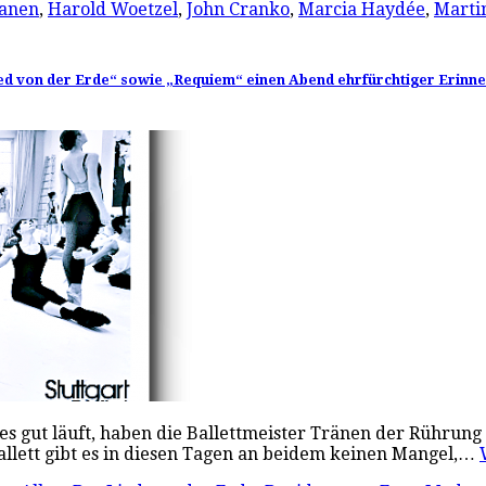
anen
,
Harold Woetzel
,
John Cranko
,
Marcia Haydée
,
Marti
ied von der Erde“ sowie „Requiem“ einen Abend ehrfürchtiger Erinn
es gut läuft, haben die Ballettmeister Tränen der Rührun
Ballett gibt es in diesen Tagen an beidem keinen Mangel,…