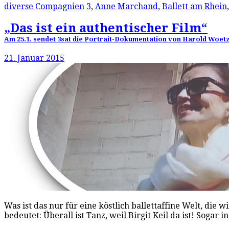
diverse Compagnien
3
,
Anne Marchand
,
Ballett am Rhein
„Das ist ein authentischer Film“
Am 25.1. sendet 3sat die Portrait-Dokumentation von Harold Woetzel
21. Januar 2015
Was ist das nur für eine köstlich ballettaffine Welt, die
bedeutet: Überall ist Tanz, weil Birgit Keil da ist! Sogar