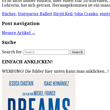
Es ist nicht immer einfach, über einen Star zu schreiben
Lehrerin, hat sich getraut. Herausgekommen ist ein man
Bücher
,
Stuttgarter Ballett
Birgit Keil
,
John Cranko
,
stutt
Post navigation
Neuere Artikel
→
Suche
Search for:
EINFACH ANKLICKEN!
WERBUNG! Die Bilder hier unten kann man anklicken...!