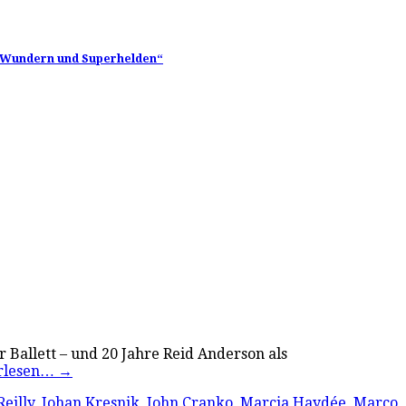
on Wundern und Superhelden“
r Ballett – und 20 Jahre Reid Anderson als
rlesen…
→
Reilly
,
Johan Kresnik
,
John Cranko
,
Marcia Haydée
,
Marco