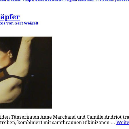
läpfer
tos von Gert Weigelt
beiden Tänzerinnen Anne Marchand und Camille Andriot trag
n Streben, kombiniert mit samtbraunen Bikinizonen.…
Weit