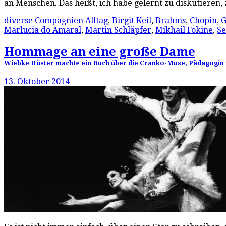
an Menschen. Das heißt, ich habe gelernt zu diskutieren,
diverse Compagnien
Alltag
,
Birgit Keil
,
Brahms
,
Chopin
,
G
Marlucia do Amaral
,
Martin Schläpfer
,
Mikhail Fokine
,
S
Hommage an eine große Dame
Wiebke Hüster machte ein Buch über die Cranko-Muse, Pädagogin un
13. Oktober 2014