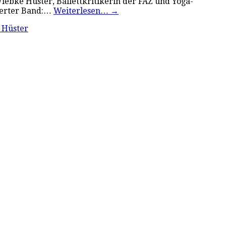
Wiebke Hüster, Ballettkritikerin der FAZ und Yoga-
swerter Band:…
Weiterlesen…
→
 Hüster