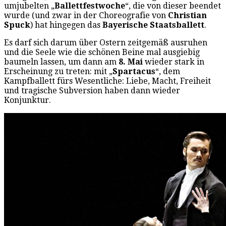
umjubelten „
Ballettfestwoche
“, die von dieser beendet
wurde (und zwar in der Choreografie von
Christian
Spuck
) hat hingegen das
Bayerische Staatsballett
.
Es darf sich darum über Ostern zeitgemäß ausruhen
und die Seele wie die schönen Beine mal ausgiebig
baumeln lassen, um dann am
8. Mai
wieder stark in
Erscheinung zu treten: mit „
Spartacus
“, dem
Kampfballett fürs Wesentliche: Liebe, Macht, Freiheit
und tragische Subversion haben dann wieder
Konjunktur.