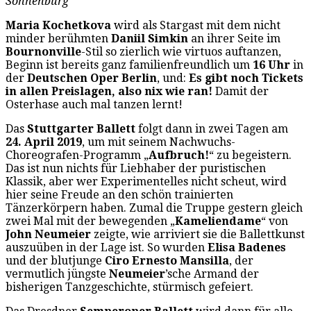
Sonnenburg
Maria Kochetkova
wird als Stargast mit dem nicht
minder berühmten
Daniil Simkin
an ihrer Seite im
Bournonville
-Stil so zierlich wie virtuos auftanzen,
Beginn ist bereits ganz familienfreundlich um
16 Uhr
in
der
Deutschen Oper Berlin
, und:
Es gibt noch Tickets
in allen Preislagen, also nix wie ran!
Damit der
Osterhase auch mal tanzen lernt!
Das
Stuttgarter Ballett
folgt dann in zwei Tagen am
24. April 2019
, um mit seinem Nachwuchs-
Choreografen-Programm „
Aufbruch!
“ zu begeistern.
Das ist nun nichts für Liebhaber der puristischen
Klassik, aber wer Experimentelles nicht scheut, wird
hier seine Freude an den schön trainierten
Tänzerkörpern haben. Zumal die Truppe gestern gleich
zwei Mal mit der bewegenden „
Kameliendame
“ von
John Neumeier
zeigte, wie arriviert sie die Ballettkunst
auszuüben in der Lage ist. So wurden
Elisa Badenes
und der blutjunge
Ciro Ernesto Mansilla
, der
vermutlich jüngste
Neumeier
’sche Armand der
bisherigen Tanzgeschichte, stürmisch gefeiert.