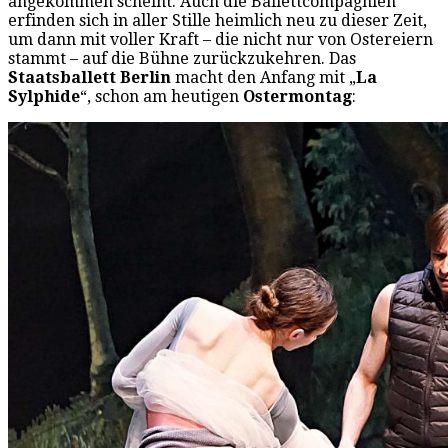
angekommen scheint. Auch die Ballettcompagnien
erfinden sich in aller Stille heimlich neu zu dieser Zeit,
um dann mit voller Kraft – die nicht nur von Ostereiern
stammt – auf die Bühne zurückzukehren. Das
Staatsballett Berlin
macht den Anfang mit „
La
Sylphide
“, schon am heutigen
Ostermontag
: