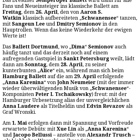
Das Dresdner
Semperoper Ballett
wird dann für alle
Fans und Neueinsteiger ins klassische Ballett am
Freitag
, dem
26. April
, den von
Aaron S.
Watkin
klassisch aufbereiteten „
Schwanensee
“ tanzen,
mit
Sangeun Lee
und
Dmitry Semionov
in den
Hauptrollen. Wenn das keine Wiederkehr der ewigen
Werte ist!
Das
Ballett Dortmund
, wo „
Dima
“
Semionov
auch
häufig tanzt und das derzeit noch auf einem
aufregenden Gastspiel in
Sankt Petersburg
weilt, lädt
dann am
Sonntag
, dem
28. April
, zu seiner
kunterbunten „
Alice
“ ein, während man sich beim
Hamburg Ballett
auf die am
29. April
erfolgende
„
Anna Karenina
“ von
John Neumeier
(mit der immer
wieder überwältigenden Musik von „
Schwanensee
“-
Komponisten
Peter I. Tschaikowsky
) freut: mit der
Hamburger Urbesetzung alias der unvergleichlichen
Anna Laudere
als Titelheldin und
Edvin Revazov
als
Graf Wronski.
Am
1. Mai
erfolgen dann mit Spannung und Vorfreude
erwartete Debüts: mit
Xue Lin
als „
Anna Karenina
“
und
Jacopo Bellussi
– anstelle von
Alexandr Trusch
–