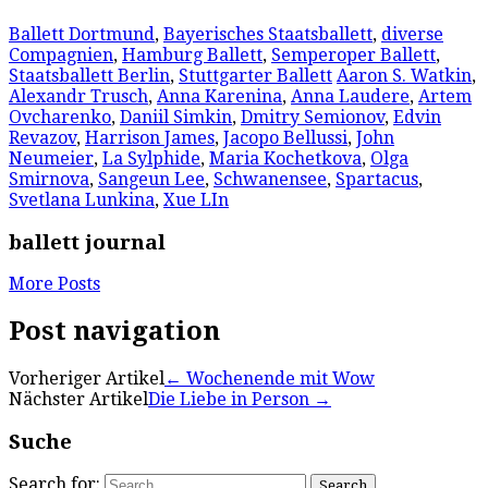
Ballett Dortmund
,
Bayerisches Staatsballett
,
diverse
Compagnien
,
Hamburg Ballett
,
Semperoper Ballett
,
Staatsballett Berlin
,
Stuttgarter Ballett
Aaron S. Watkin
,
Alexandr Trusch
,
Anna Karenina
,
Anna Laudere
,
Artem
Ovcharenko
,
Daniil Simkin
,
Dmitry Semionov
,
Edvin
Revazov
,
Harrison James
,
Jacopo Bellussi
,
John
Neumeier
,
La Sylphide
,
Maria Kochetkova
,
Olga
Smirnova
,
Sangeun Lee
,
Schwanensee
,
Spartacus
,
Svetlana Lunkina
,
Xue LIn
ballett journal
More Posts
Post navigation
Vorheriger Artikel
←
Wochenende mit Wow
Nächster Artikel
Die Liebe in Person
→
Suche
Search for: