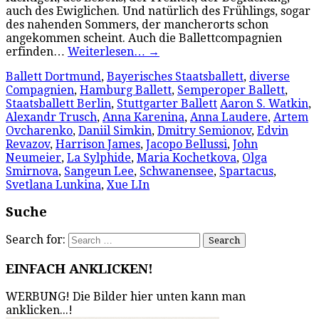
auch des Ewiglichen. Und natürlich des Frühlings, sogar
des nahenden Sommers, der mancherorts schon
angekommen scheint. Auch die Ballettcompagnien
erfinden…
Weiterlesen…
→
Ballett Dortmund
,
Bayerisches Staatsballett
,
diverse
Compagnien
,
Hamburg Ballett
,
Semperoper Ballett
,
Staatsballett Berlin
,
Stuttgarter Ballett
Aaron S. Watkin
,
Alexandr Trusch
,
Anna Karenina
,
Anna Laudere
,
Artem
Ovcharenko
,
Daniil Simkin
,
Dmitry Semionov
,
Edvin
Revazov
,
Harrison James
,
Jacopo Bellussi
,
John
Neumeier
,
La Sylphide
,
Maria Kochetkova
,
Olga
Smirnova
,
Sangeun Lee
,
Schwanensee
,
Spartacus
,
Svetlana Lunkina
,
Xue LIn
Suche
Search for:
EINFACH ANKLICKEN!
WERBUNG! Die Bilder hier unten kann man
anklicken...!