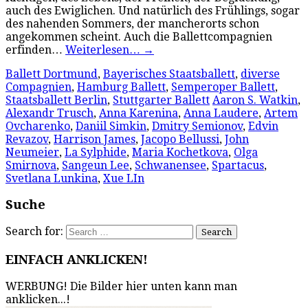
auch des Ewiglichen. Und natürlich des Frühlings, sogar
des nahenden Sommers, der mancherorts schon
angekommen scheint. Auch die Ballettcompagnien
erfinden…
Weiterlesen…
→
Ballett Dortmund
,
Bayerisches Staatsballett
,
diverse
Compagnien
,
Hamburg Ballett
,
Semperoper Ballett
,
Staatsballett Berlin
,
Stuttgarter Ballett
Aaron S. Watkin
,
Alexandr Trusch
,
Anna Karenina
,
Anna Laudere
,
Artem
Ovcharenko
,
Daniil Simkin
,
Dmitry Semionov
,
Edvin
Revazov
,
Harrison James
,
Jacopo Bellussi
,
John
Neumeier
,
La Sylphide
,
Maria Kochetkova
,
Olga
Smirnova
,
Sangeun Lee
,
Schwanensee
,
Spartacus
,
Svetlana Lunkina
,
Xue LIn
Suche
Search for:
EINFACH ANKLICKEN!
WERBUNG! Die Bilder hier unten kann man
anklicken...!