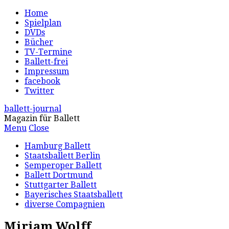
Home
Spielplan
DVDs
Bücher
TV-Termine
Ballett-frei
Impressum
facebook
Twitter
ballett-journal
Magazin für Ballett
Menu
Close
Hamburg Ballett
Staatsballett Berlin
Semperoper Ballett
Ballett Dortmund
Stuttgarter Ballett
Bayerisches Staatsballett
diverse Compagnien
Miriam Wolff