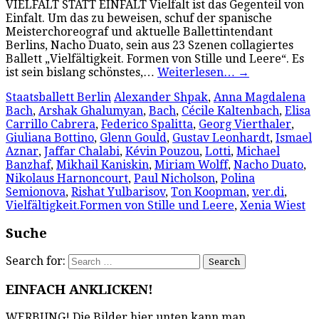
VIELFALT STATT EINFALT Vielfalt ist das Gegenteil von
Einfalt. Um das zu beweisen, schuf der spanische
Meisterchoreograf und aktuelle Ballettintendant
Berlins, Nacho Duato, sein aus 23 Szenen collagiertes
Ballett „Vielfältigkeit. Formen von Stille und Leere“. Es
ist sein bislang schönstes,…
Weiterlesen…
→
Staatsballett Berlin
Alexander Shpak
,
Anna Magdalena
Bach
,
Arshak Ghalumyan
,
Bach
,
Cécile Kaltenbach
,
Elisa
Carrillo Cabrera
,
Federico Spalitta
,
Georg Vierthaler
,
Giuliana Bottino
,
Glenn Gould
,
Gustav Leonhardt
,
Ismael
Aznar
,
Jaffar Chalabi
,
Kévin Pouzou
,
Lotti
,
Michael
Banzhaf
,
Mikhail Kaniskin
,
Miriam Wolff
,
Nacho Duato
,
Nikolaus Harnoncourt
,
Paul Nicholson
,
Polina
Semionova
,
Rishat Yulbarisov
,
Ton Koopman
,
ver.di
,
Vielfältigkeit.Formen von Stille und Leere
,
Xenia Wiest
Suche
Search for:
EINFACH ANKLICKEN!
WERBUNG! Die Bilder hier unten kann man