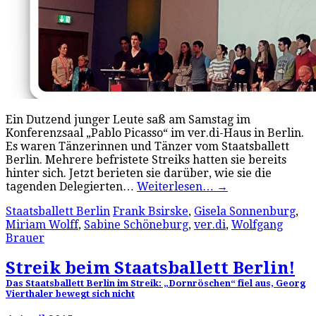
Ein Dutzend junger Leute saß am Samstag im
Konferenzsaal „Pablo Picasso“ im ver.di-Haus in Berlin.
Es waren Tänzerinnen und Tänzer vom Staatsballett
Berlin. Mehrere befristete Streiks hatten sie bereits
hinter sich. Jetzt berieten sie darüber, wie sie die
tagenden Delegierten…
Weiterlesen…
→
Staatsballett Berlin
Frank Bsirske
,
Gisela Sonnenburg
,
Miriam Wolff
,
Sabine Schöneburg
,
ver.di
,
Wolfgang
Brauer
Streik beim Staatsballett Berlin!
Das Staatsballett Berlin im Streik: „Dornröschen“ fiel aus, Georg
Vierthaler bewegt sich nicht