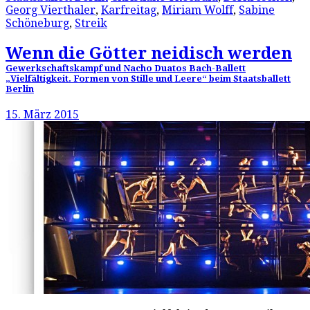
Georg Vierthaler
,
Karfreitag
,
Miriam Wolff
,
Sabine
Schöneburg
,
Streik
Wenn die Götter neidisch werden
Gewerkschaftskampf und Nacho Duatos Bach-Ballett
„Vielfältigkeit. Formen von Stille und Leere“ beim Staatsballett
Berlin
15. März 2015