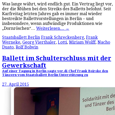
Was lange währt, wird endlich gut. Ein Vertrag liegt vor,
der die Mühen bei den Streiks des Balletts belohnt. Seit
Karfreitag letzten Jahres gab es immer mal wieder
bestreikte Ballettvorstellungen in Berlin – und
insbesondere, wenn aufwändige Produktionen wie
„Dornröschen“…
Weiterlesen…
→
Staatsballett Berlin
Frank Schreckenberg
,
Frank
Werneke
,
Georg Vierthaler
,
Lotti
,
Miriam Wolff
,
Nacho
Duato
,
Rolf Bolwin
Ballett im Schulterschluss mit der
Gewerkschaft
Auf einer Tagung in Berlin sagte ver.di-Chef Frank Bsirske den
Tänzern vom Staatsballett Berlin Unterstützung zu
27. April 2015