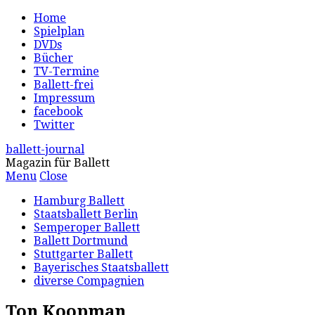
Home
Spielplan
DVDs
Bücher
TV-Termine
Ballett-frei
Impressum
facebook
Twitter
ballett-journal
Magazin für Ballett
Menu
Close
Hamburg Ballett
Staatsballett Berlin
Semperoper Ballett
Ballett Dortmund
Stuttgarter Ballett
Bayerisches Staatsballett
diverse Compagnien
Ton Koopman