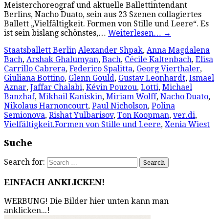
Meisterchoreograf und aktuelle Ballettintendant
Berlins, Nacho Duato, sein aus 23 Szenen collagiertes
Ballett „Vielfältigkeit. Formen von Stille und Leere“. Es
ist sein bislang schönstes,…
Weiterlesen…
→
Staatsballett Berlin
Alexander Shpak
,
Anna Magdalena
Bach
,
Arshak Ghalumyan
,
Bach
,
Cécile Kaltenbach
,
Elisa
Carrillo Cabrera
,
Federico Spalitta
,
Georg Vierthaler
,
Giuliana Bottino
,
Glenn Gould
,
Gustav Leonhardt
,
Ismael
Aznar
,
Jaffar Chalabi
,
Kévin Pouzou
,
Lotti
,
Michael
Banzhaf
,
Mikhail Kaniskin
,
Miriam Wolff
,
Nacho Duato
,
Nikolaus Harnoncourt
,
Paul Nicholson
,
Polina
Semionova
,
Rishat Yulbarisov
,
Ton Koopman
,
ver.di
,
Vielfältigkeit.Formen von Stille und Leere
,
Xenia Wiest
Suche
Search for:
EINFACH ANKLICKEN!
WERBUNG! Die Bilder hier unten kann man
anklicken...!