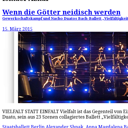
Wenn die Götter neidisch werden
Gewerkschaftskampf und Nacho Duatos Bach-Ballett „Vielfältigkeit.
15. März 2015
VIELFALT STATT EINFALT Vielfalt ist das Gegenteil von Ei
Duato, sein aus 23 Szenen collagiertes Ballett „Vielfältigk
Staatsballett Berlin
Alexander Shpak
,
Anna Magdalena B