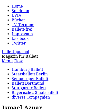
Home
Spielplan
DVDs
Bücher
TV-Termine
Ballett-frei
Impressum
facebook
Twitter
ballett-journal
Magazin für Ballett
Menu
Close
Hamburg Ballett
Staatsballett Berlin
Semperoper Ballett
Ballett Dortmund
Stuttgarter Ballett
Bayerisches Staatsballett
diverse Compagnien
Ismael Aznar