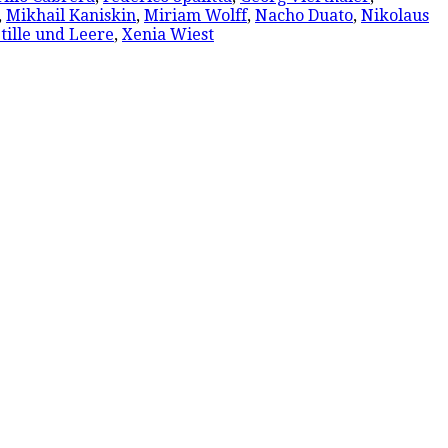
,
Mikhail Kaniskin
,
Miriam Wolff
,
Nacho Duato
,
Nikolaus
tille und Leere
,
Xenia Wiest