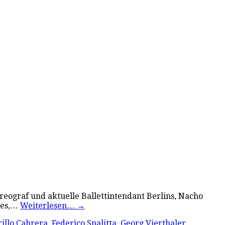
reograf und aktuelle Ballettintendant Berlins, Nacho
stes,…
Weiterlesen…
→
rillo Cabrera
,
Federico Spalitta
,
Georg Vierthaler
,