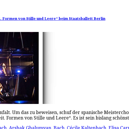
 Formen von Stille und Leere“ beim Staatsballett Berlin
nfalt. Um das zu beweisen, schuf der spanische Meistercho
eit. Formen von Stille und Leere“. Es ist sein bislang schön
ach
,
Arshak Ghalumyan
,
Bach
,
Cécile Kaltenbach
,
Elisa Car