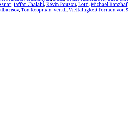
Aznar
,
Jaffar Chalabi
,
Kévin Pouzou
,
Lotti
,
Michael Banzhaf
ulbarisov
,
Ton Koopman
,
ver.di
,
Vielfältigkeit.Formen von S