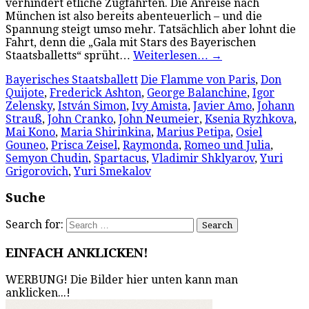
verhindert etliche Zugfahrten. Die Anreise nach
München ist also bereits abenteuerlich – und die
Spannung steigt umso mehr. Tatsächlich aber lohnt die
Fahrt, denn die „Gala mit Stars des Bayerischen
Staatsballetts“ sprüht…
Weiterlesen…
→
Bayerisches Staatsballett
Die Flamme von Paris
,
Don
Quijote
,
Frederick Ashton
,
George Balanchine
,
Igor
Zelensky
,
István Simon
,
Ivy Amista
,
Javier Amo
,
Johann
Strauß
,
John Cranko
,
John Neumeier
,
Ksenia Ryzhkova
,
Mai Kono
,
Maria Shirinkina
,
Marius Petipa
,
Osiel
Gouneo
,
Prisca Zeisel
,
Raymonda
,
Romeo und Julia
,
Semyon Chudin
,
Spartacus
,
Vladimir Shklyarov
,
Yuri
Grigorovich
,
Yuri Smekalov
Suche
Search for:
EINFACH ANKLICKEN!
WERBUNG! Die Bilder hier unten kann man
anklicken...!