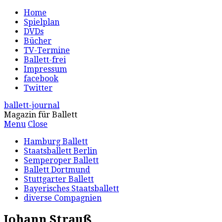
Home
Spielplan
DVDs
Bücher
TV-Termine
Ballett-frei
Impressum
facebook
Twitter
ballett-journal
Magazin für Ballett
Menu
Close
Hamburg Ballett
Staatsballett Berlin
Semperoper Ballett
Ballett Dortmund
Stuttgarter Ballett
Bayerisches Staatsballett
diverse Compagnien
Johann Strauß