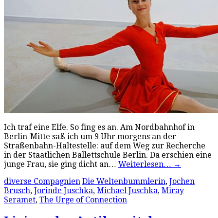
Ich traf eine Elfe. So fing es an. Am Nordbahnhof in
Berlin-Mitte saß ich um 9 Uhr morgens an der
Straßenbahn-Haltestelle: auf dem Weg zur Recherche
in der Staatlichen Ballettschule Berlin. Da erschien eine
junge Frau, sie ging dicht an…
Weiterlesen…
→
diverse Compagnien
Die Weltenbummlerin
,
Jochen
Brusch
,
Jorinde Juschka
,
Michael Juschka
,
Miray
Seramet
,
The Urge of Connection