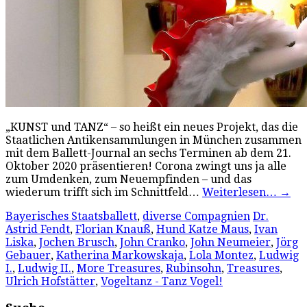
„KUNST und TANZ“ – so heißt ein neues Projekt, das die
Staatlichen Antikensammlungen in München zusammen
mit dem Ballett-Journal an sechs Terminen ab dem 21.
Oktober 2020 präsentieren! Corona zwingt uns ja alle
zum Umdenken, zum Neuempfinden – und das
wiederum trifft sich im Schnittfeld…
Weiterlesen…
→
Bayerisches Staatsballett
,
diverse Compagnien
Dr.
Astrid Fendt
,
Florian Knauß
,
Hund Katze Maus
,
Ivan
Liska
,
Jochen Brusch
,
John Cranko
,
John Neumeier
,
Jörg
Gebauer
,
Katherina Markowskaja
,
Lola Montez
,
Ludwig
I.
,
Ludwig II.
,
More Treasures
,
Rubinsohn
,
Treasures
,
Ulrich Hofstätter
,
Vogeltanz - Tanz Vogel!