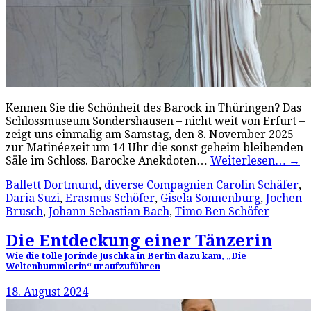
Kennen Sie die Schönheit des Barock in Thüringen? Das
Schlossmuseum Sondershausen – nicht weit von Erfurt –
zeigt uns einmalig am Samstag, den 8. November 2025
zur Matinéezeit um 14 Uhr die sonst geheim bleibenden
Säle im Schloss. Barocke Anekdoten…
Weiterlesen…
→
Ballett Dortmund
,
diverse Compagnien
Carolin Schäfer
,
Daria Suzi
,
Erasmus Schöfer
,
Gisela Sonnenburg
,
Jochen
Brusch
,
Johann Sebastian Bach
,
Timo Ben Schöfer
Die Entdeckung einer Tänzerin
Wie die tolle Jorinde Juschka in Berlin dazu kam, „Die
Weltenbummlerin“ uraufzuführen
18. August 2024