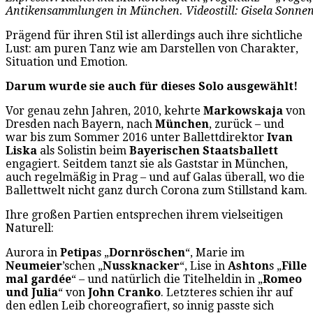
Antikensammlungen in München. Videostill: Gisela Sonne
Prägend für ihren Stil ist allerdings auch ihre sichtliche
Lust: am puren Tanz wie am Darstellen von Charakter,
Situation und Emotion.
Darum wurde sie auch für dieses Solo ausgewählt!
Vor genau zehn Jahren, 2010, kehrte
Markowskaja
von
Dresden nach Bayern, nach
München
, zurück – und
war bis zum Sommer 2016 unter Ballettdirektor
Ivan
Liska
als Solistin beim
Bayerischen Staatsballett
engagiert. Seitdem tanzt sie als Gaststar in München,
auch regelmäßig in Prag – und auf Galas überall, wo die
Ballettwelt nicht ganz durch Corona zum Stillstand kam.
Ihre großen Partien entsprechen ihrem vielseitigen
Naturell:
Aurora in
Petipa
s „
Dornröschen
“, Marie im
Neumeier
’schen „
Nussknacker
“, Lise in
Ashton
s „
Fille
mal gardée
“ – und natürlich die Titelheldin in „
Romeo
und Julia
“ von
John Cranko
. Letzteres schien ihr auf
den edlen Leib choreografiert, so innig passte sich