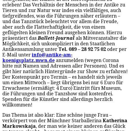
erleben! Das Verhältnis der Menschen in der Antike zu
Tieren und zur Natur war indes ein vielfältiges, auch
tiefgreifendes, was die Führungen näher erläutern –
und das Tanzstück beleuchtet vor allem die Freude,
aber auch die Flatterhaftigkeit, die von einem
geflügelten kleinen Freund ausgehen können. Hierzu
präsentiert das
Ballett-Journal
als Mitveranstalter die
Möglichkeit, sich unkompliziert in den Staatlichen
Antikensammlung unter
Tel. 089 – 28 92 75 02
oder per
E-Mail unter
info@antike-am-
koenigsplatz.mwn.de
anzumelden (wegen Corona
bitte mit Namen und Adressen aller Personen). Und es
gibt hier natürlich Hintergründe zur Show zu erfahren!
Der Kostenpunkt pro Termin – es handelt sich jeweils
um einen Mittwoch – liegt übrigens bei nur 6 Euro für
Erwachsene (ermäßigt: 4 Euro) Eintritt fürs Museum,
die Führungen und die Tanzshow sind kostenfrei.
Spenden für die Künstler sind allerdings herzlich
willkommen!
Das Thema ist also klar: Eine schöne junge Frau –
verkörpert von der Münchner Starballerina
Katherina
Markowskaja
, der man wie keiner anderen das Glück