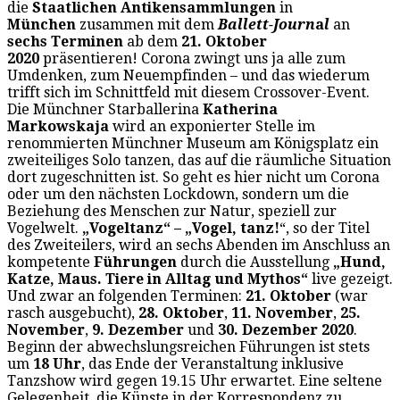
die
Staatlichen Antikensammlungen
in
München
zusammen mit dem
Ballett-Journ
a
l
an
sechs Terminen
ab dem
21. Oktober
2020
präsentieren! Corona zwingt uns ja alle zum
Umdenken, zum Neuempfinden – und das wiederum
trifft sich im Schnittfeld mit diesem Crossover-Event.
Die Münchner Starballerina
Katherina
Markowskaja
wird an exponierter Stelle im
renommierten Münchner Museum am Königsplatz ein
zweiteiliges Solo tanzen, das auf die räumliche Situation
dort zugeschnitten ist. So geht es hier nicht um Corona
oder um den nächsten Lockdown, sondern um die
Beziehung des Menschen zur Natur, speziell zur
Vogelwelt.
„Vogeltanz“ – „Vogel, tanz!
“, so der Titel
des Zweiteilers, wird an sechs Abenden im Anschluss an
kompetente
Führungen
durch die Ausstellung
„Hund,
Katze, Maus. Tiere in Alltag und Mythos“
live gezeigt.
Und zwar an folgenden Terminen:
21. Oktober
(war
rasch ausgebucht),
28. Oktober
,
11. November
,
25.
November
,
9. Dezember
und
30. Dezember 2020
.
Beginn der abwechslungsreichen Führungen ist stets
um
18 Uhr
, das Ende der Veranstaltung inklusive
Tanzshow wird gegen 19.15 Uhr erwartet. Eine seltene
Gelegenheit, die Künste in der Korrespondenz zu