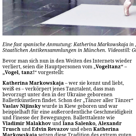
Eine fast spanische Anmutung: Katherina Markowskaja in „
Staatlichen Antikensammlungen in München. Videostill: G
Bevor man sich nun in den Weiten des Internets wieder
verliert, seien die Hauptpersonen vom „
Vogeltanz“ –
„Vogel, tanz!
“ vorgestellt:
Katherina Markowskaja
– wer sie kennt und liebt,
weiß es – verkörpert jenes Tanztalent, dass man
bevorzugt unter den in der Ukraine geborenen
Ballettkünstlern findet. Schon der „Tänzer aller Tänzer“
Vaslav
Nijinsky
wurde in Kiew geboren und war
beispielhaft für eine außerordentliche Geschmeidigkeit
und Finesse der Bewegungen. Balletttalente wie
Vladimir Malakhov
und
Iana Salenko, Alexandr
Trusch
und
Edvin Revazov
und eben
Katherina
Markowskaja
setzen diese Tradition des extrem guten