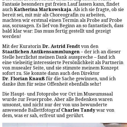
Fantasie besonders gut freien Lauf lassen kann, findet
auch
Katherina Markowskaja
. Als ich sie fragte, ob sie
bereit sei, mit mir als Choreografin zu arbeiten,
machten wir erstmal einen Termin als Probe auf Probe
aus, sozusagen. Es lief von Beginn an so fantastisch, dass
bald klar war: Das muss fertig gestellt und gezeigt
werden!
Mit der Kuratorin
Dr. Astrid Fendt
von den
Staatlichen Antikensammlungen
– der ich an dieser
Stelle herzlichst meinen Dank ausspreche – fand ich
eine vielseitig interessierte Persönlichkeit als Partnerin
von musealer Seite, und sie stimmte meinem Konzept
sofort zu. Sie konnte dann auch den Direktor
Dr
.
Florian Knauß
für die Sache gewinnen, und ich
danke ihm für seine Offenheit ebenfalls sehr!
Die Haupt- und Fotoprobe vor Ort im Museumssaal
wurde zur Feuerprobe. Aber alle Bedenken waren
umsonst, und nicht nur der von uns bewunderte
anwesende Ballettfotograf
Charles Tandy
war von
dem, was er sah, erfreut und gerührt.