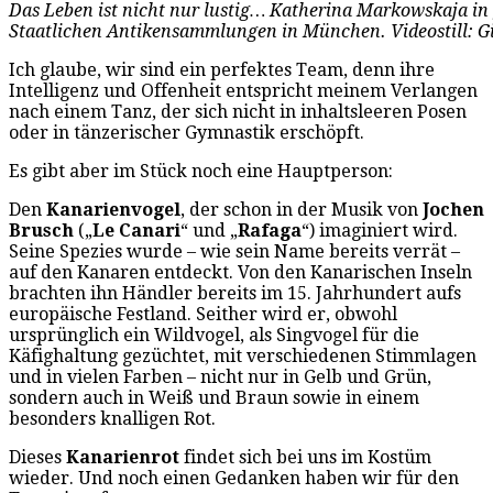
Das Leben ist nicht nur lustig… Katherina Markowskaja in 
Staatlichen Antikensammlungen in München. Videostill: G
Ich glaube, wir sind ein perfektes Team, denn ihre
Intelligenz und Offenheit entspricht meinem Verlangen
nach einem Tanz, der sich nicht in inhaltsleeren Posen
oder in tänzerischer Gymnastik erschöpft.
Es gibt aber im Stück noch eine Hauptperson:
Den
Kanarienvogel
, der schon in der Musik von
Jochen
Brusch
(„
Le Canari
“ und „
Rafaga
“) imaginiert wird.
Seine Spezies wurde – wie sein Name bereits verrät –
auf den Kanaren entdeckt. Von den Kanarischen Inseln
brachten ihn Händler bereits im 15. Jahrhundert aufs
europäische Festland. Seither wird er, obwohl
ursprünglich ein Wildvogel, als Singvogel für die
Käfighaltung gezüchtet, mit verschiedenen Stimmlagen
und in vielen Farben – nicht nur in Gelb und Grün,
sondern auch in Weiß und Braun sowie in einem
besonders knalligen Rot.
Dieses
Kanarienrot
findet sich bei uns im Kostüm
wieder. Und noch einen Gedanken haben wir für den