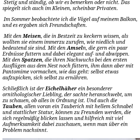
Stetig und ständig, ob wir es bemerken oder nicht. Das
spiegelt sich auch im Kleinen, scheinbar Privaten.
Im Sommer beobachtete ich die Vögel auf meinem Balkon,
und es ergaben sich Freundschaften.
Mit den
Meisen
, die in Bestzeit zu keckern wissen, als
wollten sie einem immerzu zurufen, wie niedlich und
bedeutend sie sind. Mit den
Amsel
n, die gern ein paar
Erdnüsse futtern und dabei elegant auf- und abwippen.
Mit den
Spatzen
, die ihren Nachwuchs bei den ersten
Ausflügen aus dem Nest noch füttern, ihm dann aber mit
Pantomime vormachen, wie das geht: selbst etwas
aufzupicken, sich selbst zu ernähren.
Schließlich ist der
Eichelhäher
ein besonderer
ornithologischer Liebling, der sachte heranschwebt, um
zu schauen, ob alles in Ordnung ist. Und auch die
Tauben
, allen voran ein Tauberich mit hellem Schnabel
und stattlicher Statur, können zu Freunden werden, die
sich regelmäßig blicken lassen und hilfreich mit viel
Aufmerksamkeit dabei zuschauen, wenn man über ein
Problem nachsinnt.