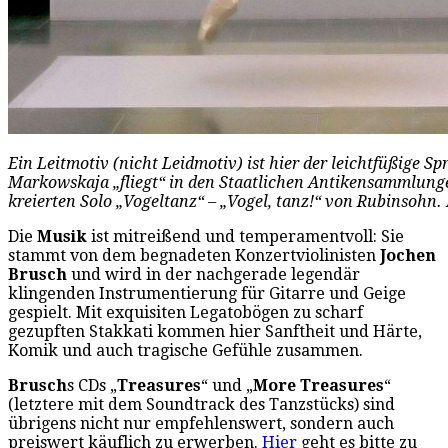
Ein Leitmotiv (nicht Leidmotiv) ist hier der leichtfüßige S
Markowskaja „fliegt“ in den Staatlichen Antikensammlung
kreierten Solo „Vogeltanz“ – „Vogel, tanz!“ von Rubinsohn.
Die
Musik
ist mitreißend und temperamentvoll: Sie
stammt von dem begnadeten Konzertviolinisten
Jochen
Brusch
und wird in der nachgerade legendär
klingenden Instrumentierung für Gitarre und Geige
gespielt. Mit exquisiten Legatobögen zu scharf
gezupften Stakkati kommen hier Sanftheit und Härte,
Komik und auch tragische Gefühle zusammen.
Brusch
s CDs „
Treasures
“ und „
More Treasures
“
(letztere mit dem Soundtrack des Tanzstücks) sind
übrigens nicht nur empfehlenswert, sondern auch
preiswert käuflich zu erwerben.
Hier
geht es bitte zu