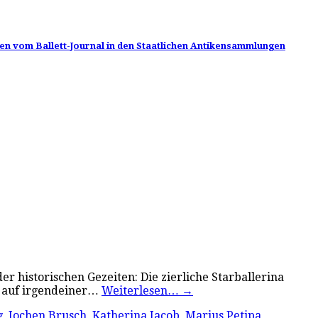
en vom Ballett-Journal in den Staatlichen Antikensammlungen
historischen Gezeiten: Die zierliche Starballerina
ht auf irgendeiner…
Weiterlesen…
→
g
,
Jochen Brusch
,
Katherina Jacob
,
Marius Petipa
,