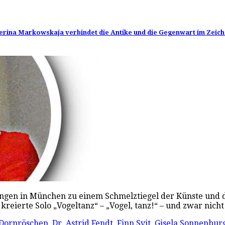
herina Markowskaja verbindet die Antike und die Gegenwart im Zeich
en in München zu einem Schmelztiegel der Künste und der 
kreierte Solo „Vogeltanz“ – „Vogel, tanz!“ – und zwar nic
Dornröschen
,
Dr. Astrid Fendt
,
Finn Svit
,
Gisela Sonnenbur