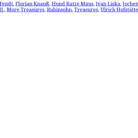
 Fendt
,
Florian Knauß
,
Hund Katze Maus
,
Ivan Liska
,
Joche
I.
,
More Treasures
,
Rubinsohn
,
Treasures
,
Ulrich Hofstätt