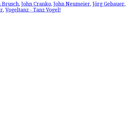
n Brusch
,
John Cranko
,
John Neumeier
,
Jörg Gebauer
,
er
,
Vogeltanz - Tanz Vogel!