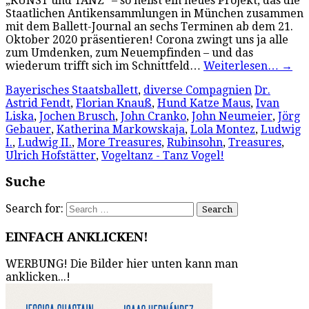
„KUNST und TANZ“ – so heißt ein neues Projekt, das die
Staatlichen Antikensammlungen in München zusammen
mit dem Ballett-Journal an sechs Terminen ab dem 21.
Oktober 2020 präsentieren! Corona zwingt uns ja alle
zum Umdenken, zum Neuempfinden – und das
wiederum trifft sich im Schnittfeld…
Weiterlesen…
→
Bayerisches Staatsballett
,
diverse Compagnien
Dr.
Astrid Fendt
,
Florian Knauß
,
Hund Katze Maus
,
Ivan
Liska
,
Jochen Brusch
,
John Cranko
,
John Neumeier
,
Jörg
Gebauer
,
Katherina Markowskaja
,
Lola Montez
,
Ludwig
I.
,
Ludwig II.
,
More Treasures
,
Rubinsohn
,
Treasures
,
Ulrich Hofstätter
,
Vogeltanz - Tanz Vogel!
Suche
Search for:
EINFACH ANKLICKEN!
WERBUNG! Die Bilder hier unten kann man
anklicken...!