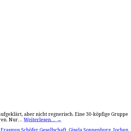
ufgeklärt, aber nicht regnerisch. Eine 30-köpfige Gruppe
ühren. Nur…
Weiterlesen…
→
,
Erasmus Schöfer Gesellschaft
,
Gisela Sonnenburg
,
Jochen