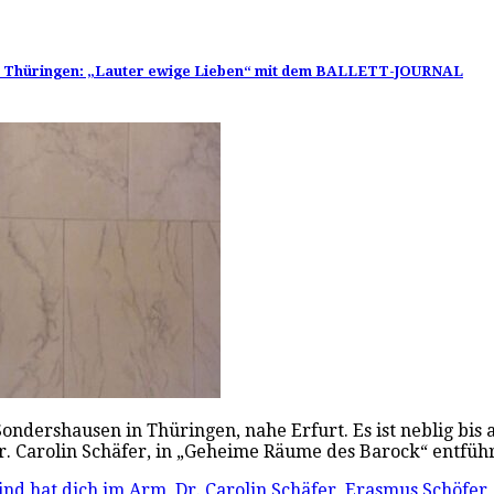
in Thüringen: „Lauter ewige Lieben“ mit dem BALLETT-JOURNAL
dershausen in Thüringen, nahe Erfurt. Es ist neblig bis a
 Dr. Carolin Schäfer, in „Geheime Räume des Barock“ entf
nd hat dich im Arm
,
Dr. Carolin Schäfer
,
Erasmus Schöfer