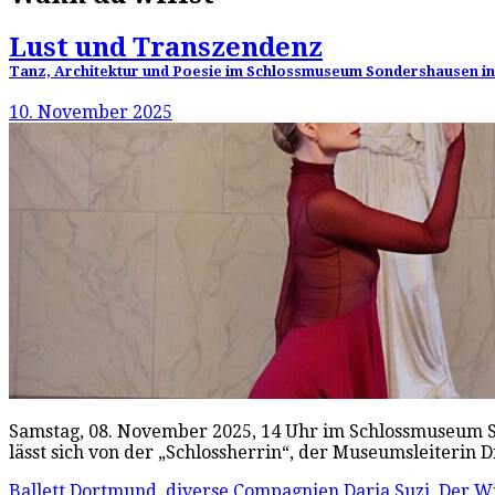
Lust und Transzendenz
Tanz, Architektur und Poesie im Schlossmuseum Sondershausen 
10. November 2025
Samstag, 08. November 2025, 14 Uhr im Schlossmuseum Son
lässt sich von der „Schlossherrin“, der Museumsleiterin
Ballett Dortmund
,
diverse Compagnien
Daria Suzi
,
Der Wi