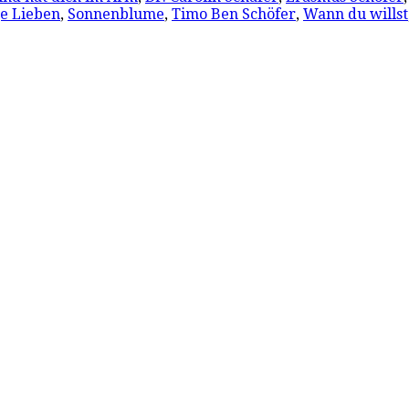
ge Lieben
,
Sonnenblume
,
Timo Ben Schöfer
,
Wann du willst