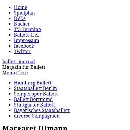
Home
Spielplan
DVDs
Bücher
TV-Termine
Ballett-frei
Impressum
facebook
Twitter
ballett-journal
Magazin für Ballett
Menu
Close
Hamburg Ballett
Staatsballett Berlin
Semperoper Ballett
Ballett Dortmund
Stuttgarter Ballett
Bayerisches Staatsballett
diverse Compagnien
Margaret Illmann