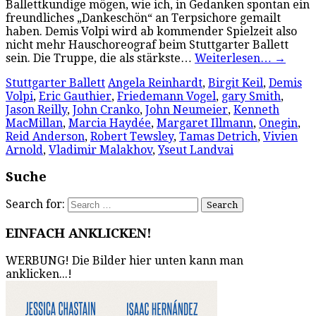
Ballettkundige mögen, wie ich, in Gedanken spontan ein
freundliches „Dankeschön“ an Terpsichore gemailt
haben. Demis Volpi wird ab kommender Spielzeit also
nicht mehr Hauschoreograf beim Stuttgarter Ballett
sein. Die Truppe, die als stärkste…
Weiterlesen…
→
Stuttgarter Ballett
Angela Reinhardt
,
Birgit Keil
,
Demis
Volpi
,
Eric Gauthier
,
Friedemann Vogel
,
gary Smith
,
Jason Reilly
,
John Cranko
,
John Neumeier
,
Kenneth
MacMillan
,
Marcia Haydée
,
Margaret Illmann
,
Onegin
,
Reid Anderson
,
Robert Tewsley
,
Tamas Detrich
,
Vivien
Arnold
,
Vladimir Malakhov
,
Yseut Landvai
Suche
Search for:
EINFACH ANKLICKEN!
WERBUNG! Die Bilder hier unten kann man
anklicken...!