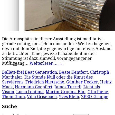
Die Atmosphäre in dieser Ausstellung ist meditativ –
gerade richtig, um sich in eine andere Welt zu begeben,
etwa mit dem Ziel, die gegenwärtige mit etwas Abstand
zu betrachten. Eine gewisse Erhabenheit in der
Stimmung ist dazu sinnvoll, vorangegangener
Müßiggang…
Weiterlesen…
→
Ballett-frei
Beat Generation
,
Beate Kemfert
,
Christoph
Marthaler
,
Die Stunde Null oder die Kunst des
Servierens
,
Friedrich Nietzsche
,
Günther Uecker
,
Heinz
Mack
,
Hermann Goepfert
,
James Turrell
,
Licht als
Vision
,
Lucio Fontana
,
Martin-Gropius-Bau
,
Otto Piene
,
Thom Gunn
,
Villa Grisebach
,
Yves Klein
,
ZERO-Gruppe
Suche