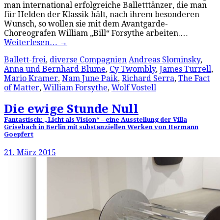
man international erfolgreiche Balletttänzer, die man
für Helden der Klassik hält, nach ihrem besonderen
Wunsch, so wollen sie mit dem Avantgarde-
Choreografen William „Bill“ Forsythe arbeiten.…
Weiterlesen…
→
Ballett-frei
,
diverse Compagnien
Andreas Slominsky
,
Anna und Bernhard Blume
,
Cy Twombly
,
James Turrell
,
Mario Kramer
,
Nam June Paik
,
Richard Serra
,
The Fact
of Matter
,
William Forsythe
,
Wolf Vostell
Die ewige Stunde Null
Fantastisch: „Licht als Vision“ – eine Ausstellung der Villa
Grisebach in Berlin mit substanziellen Werken von Hermann
Goepfert
21. März 2015