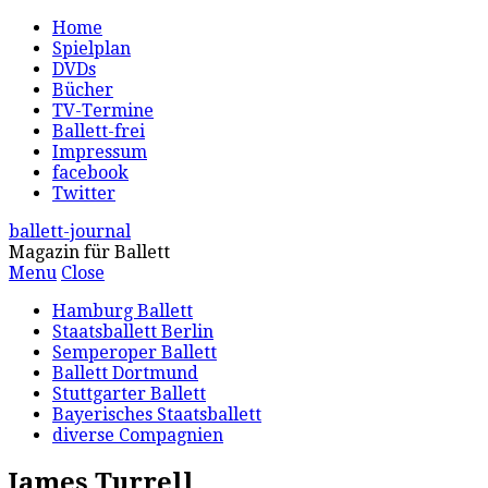
Home
Spielplan
DVDs
Bücher
TV-Termine
Ballett-frei
Impressum
facebook
Twitter
ballett-journal
Magazin für Ballett
Menu
Close
Hamburg Ballett
Staatsballett Berlin
Semperoper Ballett
Ballett Dortmund
Stuttgarter Ballett
Bayerisches Staatsballett
diverse Compagnien
James Turrell