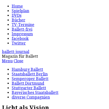
Home
Spielplan
DVDs
Bücher
TV-Termine
Ballett-frei
Impressum
facebook
Twitter
ballett-journal
Magazin für Ballett
Menu
Close
Hamburg Ballett
Staatsballett Berlin
Semperoper Ballett
Ballett Dortmund
Stuttgarter Ballett
Bayerisches Staatsballett
diverse Compagnien
Licht als Vision