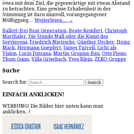
etwa mit dem Ziel, die gegenwärtige mit etwas Abstand
zu betrachten. Eine gewisse Erhabenheit in der
Stimmung ist dazu sinnvoll, vorangegangener
Müßiggang…
Weiterlesen…
→
Ballett-frei
Beat Generation
,
Beate Kemfert
,
Christoph
Marthaler
,
Die Stunde Null oder die Kunst des
Servierens
,
Friedrich Nietzsche
,
Günther Uecker
,
Heinz
Mack
,
Hermann Goepfert
,
James Turrell
,
Licht als
Vision
,
Lucio Fontana
,
Martin-Gropius-Bau
,
Otto Piene
,
Thom Gunn
,
Villa Grisebach
,
Yves Klein
,
ZERO-Gruppe
Suche
Search for:
EINFACH ANKLICKEN!
WERBUNG! Die Bilder hier unten kann man
anklicken...!