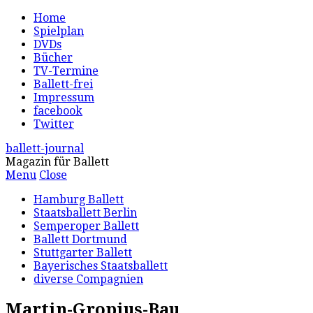
Home
Spielplan
DVDs
Bücher
TV-Termine
Ballett-frei
Impressum
facebook
Twitter
ballett-journal
Magazin für Ballett
Menu
Close
Hamburg Ballett
Staatsballett Berlin
Semperoper Ballett
Ballett Dortmund
Stuttgarter Ballett
Bayerisches Staatsballett
diverse Compagnien
Martin-Gropius-Bau