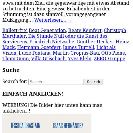
etwa mit dem Ziel, die gegenwärtige mit etwas Abstand
zu betrachten. Eine gewisse Erhabenheit in der
Stimmung ist dazu sinnvoll, vorangegangener
Müßiggang…
Weiterlesen…
→
Ballett-frei
Beat Generation
,
Beate Kemfert
,
Christoph
Marthaler
,
Die Stunde Null oder die Kunst des
Servierens
,
Friedrich Nietzsche
,
Günther Uecker
,
Heinz
Mack
,
Hermann Goepfert
,
James Turrell
,
Licht als
Vision
,
Lucio Fontana
,
Martin-Gropius-Bau
,
Otto Piene
,
Thom Gunn
,
Villa Grisebach
,
Yves Klein
,
ZERO-Gruppe
Suche
Search for:
EINFACH ANKLICKEN!
WERBUNG! Die Bilder hier unten kann man
anklicken...!