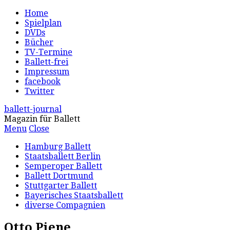
Home
Spielplan
DVDs
Bücher
TV-Termine
Ballett-frei
Impressum
facebook
Twitter
ballett-journal
Magazin für Ballett
Menu
Close
Hamburg Ballett
Staatsballett Berlin
Semperoper Ballett
Ballett Dortmund
Stuttgarter Ballett
Bayerisches Staatsballett
diverse Compagnien
Otto Piene