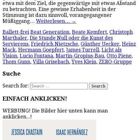
etwa mit dem Ziel, die gegenwärtige mit etwas Abstand
zu betrachten. Eine gewisse Erhabenheit in der
Stimmung ist dazu sinnvoll, vorangegangener
Müßiggang…
Weiterlesen…
→
Ballett-frei
Beat Generation
,
Beate Kemfert
,
Christoph
Marthaler
,
Die Stunde Null oder die Kunst des
Servierens
,
Friedrich Nietzsche
,
Günther Uecker
,
Heinz
Mack
,
Hermann Goepfert
,
James Turrell
,
Licht als
Vision
,
Lucio Fontana
,
Martin-Gropius-Bau
,
Otto Piene
,
Thom Gunn
,
Villa Grisebach
,
Yves Klein
,
ZERO-Gruppe
Suche
Search for:
EINFACH ANKLICKEN!
WERBUNG! Die Bilder hier unten kann man
anklicken...!