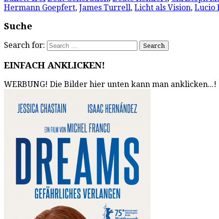
Hermann Goepfert
,
James Turrell
,
Licht als Vision
,
Lucio 
Suche
Search for:
EINFACH ANKLICKEN!
WERBUNG! Die Bilder hier unten kann man anklicken...!