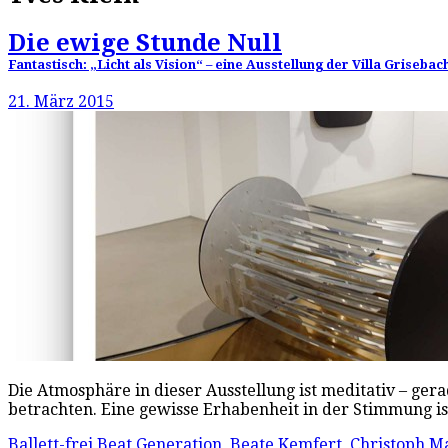
Die ewige Stunde Null
Fantastisch: „Licht als Vision“ – eine Ausstellung der Villa Grise
21. März 2015
Die Atmosphäre in dieser Ausstellung ist meditativ – ger
betrachten. Eine gewisse Erhabenheit in der Stimmung 
Ballett-frei
Beat Generation
,
Beate Kemfert
,
Christoph M