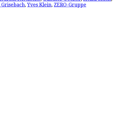
a Grisebach
,
Yves Klein
,
ZERO-Gruppe