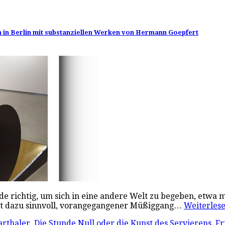
bach in Berlin mit substanziellen Werken von Hermann Goepfert
ade richtig, um sich in eine andere Welt zu begeben, etwa 
ist dazu sinnvoll, vorangegangener Müßiggang…
Weiterle
arthaler
,
Die Stunde Null oder die Kunst des Servierens
,
Fr