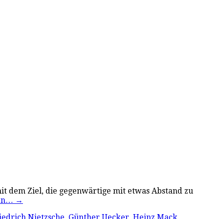
mit dem Ziel, die gegenwärtige mit etwas Abstand zu
sen…
→
iedrich Nietzsche
,
Günther Uecker
,
Heinz Mack
,