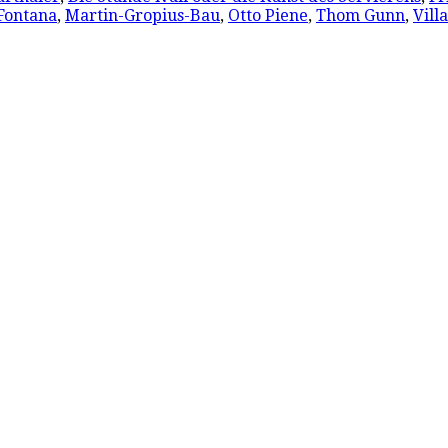
Fontana
,
Martin-Gropius-Bau
,
Otto Piene
,
Thom Gunn
,
Vill