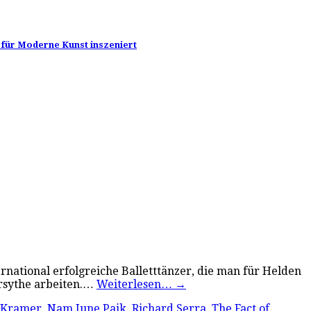
m für Moderne Kunst inszeniert
ernational erfolgreiche Balletttänzer, die man für Helden
orsythe arbeiten.…
Weiterlesen…
→
 Kramer
,
Nam June Paik
,
Richard Serra
,
The Fact of