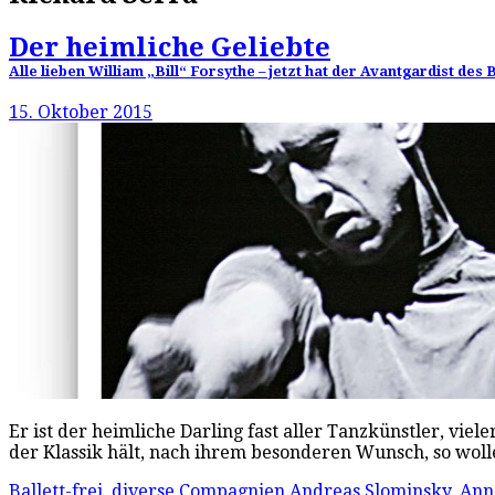
Der heimliche Geliebte
Alle lieben William „Bill“ Forsythe – jetzt hat der Avantgardist d
15. Oktober 2015
Er ist der heimliche Darling fast aller Tanzkünstler, vi
der Klassik hält, nach ihrem besonderen Wunsch, so wol
Ballett-frei
,
diverse Compagnien
Andreas Slominsky
,
Ann