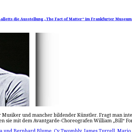
es Balletts die Ausstellung „The Fact of Matter“ im Frankfurter Museu
eler Musiker und mancher bildender Künstler. Fragt man int
len sie mit dem Avantgarde-Choreografen William „Bill“ F
a und Bernhard Blume
,
Cy Twombly
,
James Turrell
,
Mario