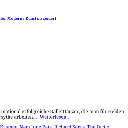
m für Moderne Kunst inszeniert
ernational erfolgreiche Balletttänzer, die man für Helden
orsythe arbeiten.…
Weiterlesen…
→
 Kramer
,
Nam June Paik
,
Richard Serra
,
The Fact of