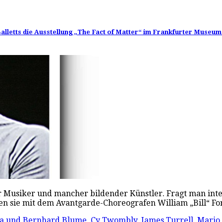
es Balletts die Ausstellung „The Fact of Matter“ im Frankfurter Museu
eler Musiker und mancher bildender Künstler. Fragt man int
len sie mit dem Avantgarde-Choreografen William „Bill“ F
a und Bernhard Blume
,
Cy Twombly
,
James Turrell
,
Mario