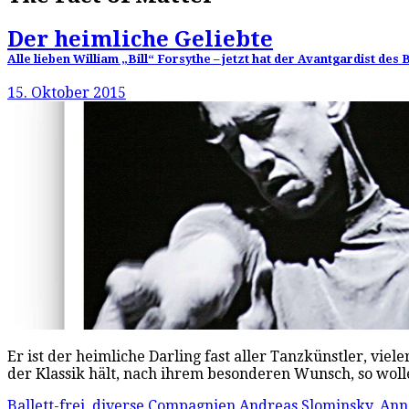
Der heimliche Geliebte
Alle lieben William „Bill“ Forsythe – jetzt hat der Avantgardist d
15. Oktober 2015
Er ist der heimliche Darling fast aller Tanzkünstler, vi
der Klassik hält, nach ihrem besonderen Wunsch, so wol
Ballett-frei
,
diverse Compagnien
Andreas Slominsky
,
Ann