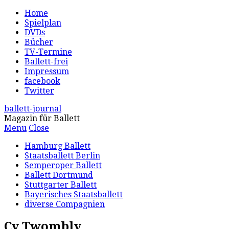
Home
Spielplan
DVDs
Bücher
TV-Termine
Ballett-frei
Impressum
facebook
Twitter
ballett-journal
Magazin für Ballett
Menu
Close
Hamburg Ballett
Staatsballett Berlin
Semperoper Ballett
Ballett Dortmund
Stuttgarter Ballett
Bayerisches Staatsballett
diverse Compagnien
Cy Twombly