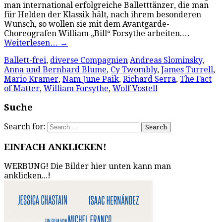
man international erfolgreiche Balletttänzer, die man
für Helden der Klassik hält, nach ihrem besonderen
Wunsch, so wollen sie mit dem Avantgarde-
Choreografen William „Bill“ Forsythe arbeiten.…
Weiterlesen…
→
Ballett-frei
,
diverse Compagnien
Andreas Slominsky
,
Anna und Bernhard Blume
,
Cy Twombly
,
James Turrell
,
Mario Kramer
,
Nam June Paik
,
Richard Serra
,
The Fact
of Matter
,
William Forsythe
,
Wolf Vostell
Suche
Search for:
EINFACH ANKLICKEN!
WERBUNG! Die Bilder hier unten kann man
anklicken...!