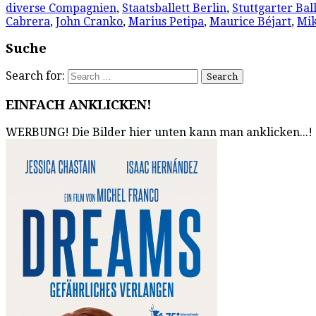
diverse Compagnien
,
Staatsballett Berlin
,
Stuttgarter Ball
Cabrera
,
John Cranko
,
Marius Petipa
,
Maurice Béjart
,
Mik
Suche
Search for:
EINFACH ANKLICKEN!
WERBUNG! Die Bilder hier unten kann man anklicken...!