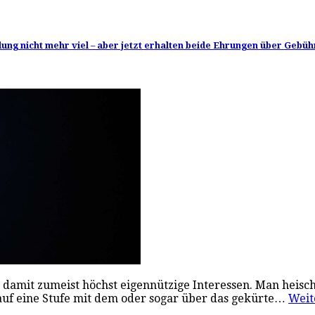
idung nicht mehr viel – aber jetzt erhalten beide Ehrungen über Geb
t damit zumeist höchst eigennützige Interessen. Man heis
h auf eine Stufe mit dem oder sogar über das gekürte…
Weit