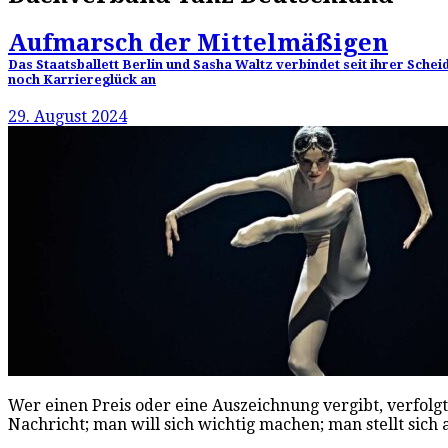
Aufmarsch der Mittelmäßigen
Das Staatsballett Berlin und Sasha Waltz verbindet seit ihrer Sche
noch Karriereglück an
29. August 2024
Wer einen Preis oder eine Auszeichnung vergibt, verfolg
Nachricht; man will sich wichtig machen; man stellt sic