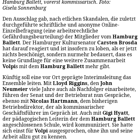
Hamburg Ballett, vorerst kommissarisch. Foto:
Gisela Sonnenburg
Den Ausschlag gab, nach etlichen Skandalen, die zuletzt
durchgeführte schriftliche und anonyme Online-
Einzelbefragung (eine arbeitsrechtliche
Gefährdungsbeurteilung) der Mitglieder vom
Hamburg
Ballett
. Der Hamburger Kultursenator
Carsten Brosda
hat darauf reagiert und ist insofern zu loben, als er jetzt
nichts beschönigt, sondern nurmehr bedauert, dass es
keine Grundlage für eine weitere Zusammenarbeit
Volpi
s mit dem
Hamburg Ballett
mehr gibt.
Künftig soll eine vor Ort geprägte Interimsleitung das
Ensemble leiten. Mit
Lloyd Riggins
, den
John
Neumeier
viele Jahre auch als Nachfolger einarbeitete,
führen der Senat und der Betriebsrat nun Gespräche,
ebenso mit
Nicolas Hartmann
, dem bisherigen
Betriebsdirektor, der als kommissarischer
Geschäftsführer im Gepräch ist. Auch mit
Gigi Hyatt
,
der pädagogischen Leiterin der dem
Hamburg Ballett
angeschlossenen Schule, wird kommuniziert. Sie hatte
sich einst für
Volpi
ausgesprochen, ohne ihn und seine
Arbeit allzu gut zu kennen.