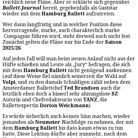
reichlich neue Pläne. Aber er erklärte sich gegenüber
Ballett-Journal
bereit, gegebenfalls als Gaststar
wieder mit dem
Hamburg Ballett
aufzutreten.
Wer dann langfristig und in welcher Position diese
hervorragende, starke, auch charakterlich starke
Compagnie führen wird, steht derweil noch nicht fest.
Zunächst gelten die Pläne nur bis Ende der
Saison
2025/26
.
Auf jeden Fall will man beim neuen Anlauf nicht aus der
Hüfte schießen und Leute als „Jury“ befragen, die sich
mit dem
Hamburg Ballett
nicht genügend auskennen
(auf diese Weise fiel nämlich seinerzeit die Wahl auf
Volpi
, und zu den damals Schuldigen zählt neben dem
Amsterdamer Ballettchef
Ted Brandsen
auch die
letztlich eben doch a bisserl sehr ahnungslose
SZ
-
Autorin und Chefredakteurin von
TANZ
, die
Ballettexpertin
Dorion Weickmann
).
Es würde sicherlich auch keinen Sinn machen, wieder
jemanden als
Neumeier
-Nachfolge zu nehmen, der mit
dem
Hamburg Ballett
bis dato kaum etwas zu tun
hatte. Diese Lektion dürfte aber nunmehr, nach dem