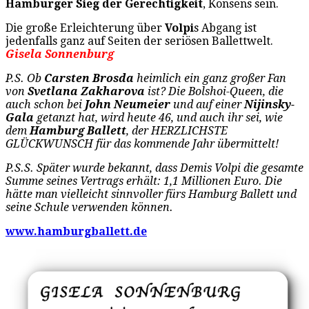
Hamburger Sieg der Gerechtigkeit
, Konsens sein.
Die große Erleichterung über
Volpi
s Abgang ist
jedenfalls ganz auf Seiten der seriösen Ballettwelt.
Gisela Sonnenburg
P.S. Ob
Carsten Brosda
heimlich ein ganz großer Fan
von
Svetlana Zakharova
ist? Die Bolshoi-Queen, die
auch schon bei
John Neumeier
und auf einer
Nijinsky-
Gala
getanzt hat, wird heute 46, und auch ihr sei, wie
dem
Hamburg Ballett
, der HERZLICHSTE
GLÜCKWUNSCH für das kommende Jahr übermittelt!
P.S.S. Später wurde bekannt, dass Demis Volpi die gesamte
Summe seines Vertrags erhält: 1,1 Millionen Euro. Die
hätte man vielleicht sinnvoller fürs Hamburg Ballett und
seine Schule verwenden können.
www.hamburgballett.de