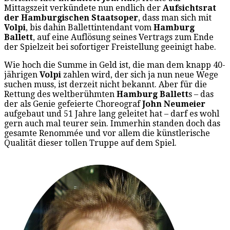
Mittagszeit verkündete nun endlich der
Aufsichtsrat
der Hamburgischen Staatsoper
, dass man sich mit
Volpi
, bis dahin Ballettintendant vom
Hamburg
Ballett
, auf eine Auflösung seines Vertrags zum Ende
der Spielzeit bei sofortiger Freistellung geeinigt habe.
Wie hoch die Summe in Geld ist, die man dem knapp 40-
jährigen
Volpi
zahlen wird, der sich ja nun neue Wege
suchen muss, ist derzeit nicht bekannt. Aber für die
Rettung des weltberühmten
Hamburg Ballett
s – das
der als Genie gefeierte Choreograf
John Neumeier
aufgebaut und 51 Jahre lang geleitet hat – darf es wohl
gern auch mal teurer sein. Immerhin standen doch das
gesamte Renommée und vor allem die künstlerische
Qualität dieser tollen Truppe auf dem Spiel.