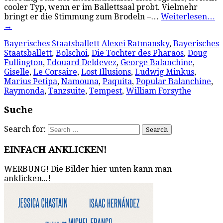
cooler Typ, wenn er im Ballettsaal probt. Vielmehr
bringt er die Stimmung zum Brodeln –…
Weiterlesen…
→
Bayerisches Staatsballett
Alexei Ratmansky
,
Bayerisches
Staatsballett
,
Bolschoi
,
Die Tochter des Pharaos
,
Doug
Fullington
,
Edouard Deldevez
,
George Balanchine
,
Giselle
,
Le Corsaire
,
Lost Illusions
,
Ludwig Minkus
,
Marius Petipa
,
Namouna
,
Paquita
,
Popular Balanchine
,
Raymonda
,
Tanzsuite
,
Tempest
,
William Forsythe
Suche
Search for:
EINFACH ANKLICKEN!
WERBUNG! Die Bilder hier unten kann man
anklicken...!