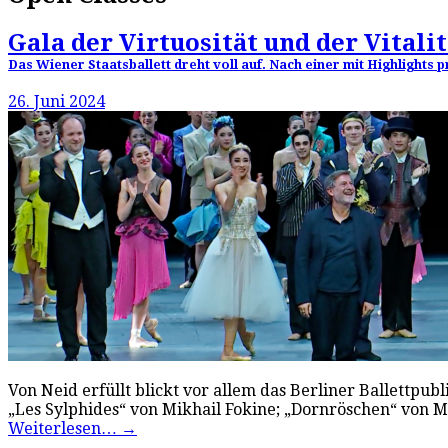
Gala der Virtuosität und der Vitalit
Das Wiener Staatsballett dreht voll auf. Nach einer mit Highlight
26. Juni 2024
Von Neid erfüllt blickt vor allem das Berliner Ballettpu
„Les Sylphides“ von Mikhail Fokine; „Dornröschen“ von 
Weiterlesen…
→