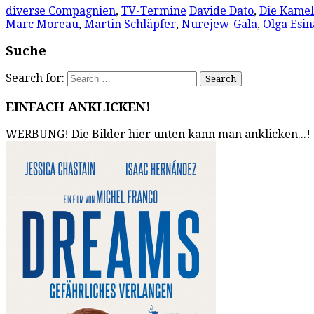
diverse Compagnien
,
TV-Termine
Davide Dato
,
Die Kame
Marc Moreau
,
Martin Schläpfer
,
Nurejew-Gala
,
Olga Esin
Suche
Search for:
EINFACH ANKLICKEN!
WERBUNG! Die Bilder hier unten kann man anklicken...!