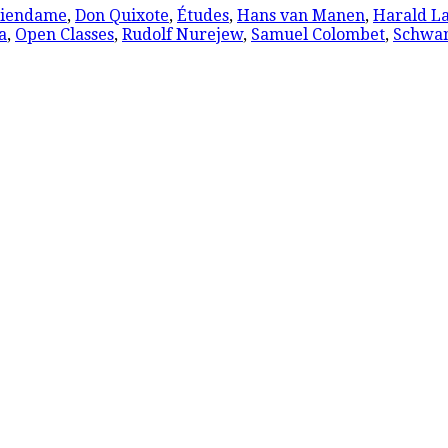
liendame
,
Don Quixote
,
Études
,
Hans van Manen
,
Harald L
a
,
Open Classes
,
Rudolf Nurejew
,
Samuel Colombet
,
Schwa