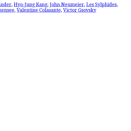
ander
,
Hyo-Jung Kang
,
John Neumeier
,
Les Sylphides
,
nensee
,
Valentine Colasante
,
Victor Gsovsky