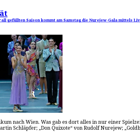
ät
s prall gefüllten Saison kommt am Samstag die Nurejew-Gala mittels 
blikum nach Wien. Was gab es dort alles in nur einer Spiel
Martin Schläpfer; „Don Quixote“ von Rudolf Nurejew; „Go