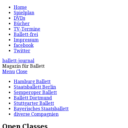
Home
Spielplan
DVDs
Bücher
TV-Termine
Ballett-frei
Impressum
facebook
Twitter
ballett-journal
Magazin für Ballett
Menu
Close
Hamburg Ballett
Staatsballett Berlin
Semperoper Ballett
Ballett Dortmund
Stuttgarter Ballett
Bayerisches Staatsballett
diverse Compagnien
Open Classes