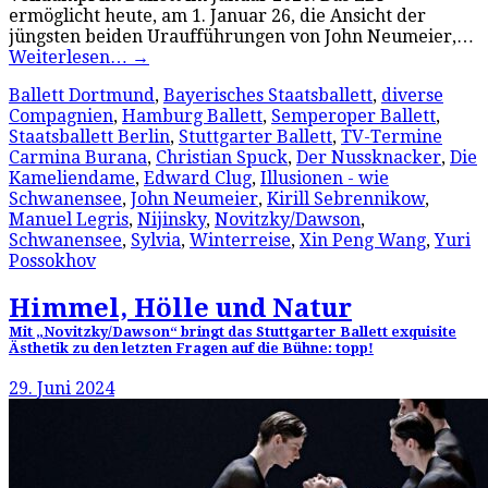
ermöglicht heute, am 1. Januar 26, die Ansicht der
jüngsten beiden Uraufführungen von John Neumeier,…
Weiterlesen…
→
Ballett Dortmund
,
Bayerisches Staatsballett
,
diverse
Compagnien
,
Hamburg Ballett
,
Semperoper Ballett
,
Staatsballett Berlin
,
Stuttgarter Ballett
,
TV-Termine
Carmina Burana
,
Christian Spuck
,
Der Nussknacker
,
Die
Kameliendame
,
Edward Clug
,
Illusionen - wie
Schwanensee
,
John Neumeier
,
Kirill Sebrennikow
,
Manuel Legris
,
Nijinsky
,
Novitzky/Dawson
,
Schwanensee
,
Sylvia
,
Winterreise
,
Xin Peng Wang
,
Yuri
Possokhov
Himmel, Hölle und Natur
Mit „Novitzky/Dawson“ bringt das Stuttgarter Ballett exquisite
Ästhetik zu den letzten Fragen auf die Bühne: topp!
29. Juni 2024