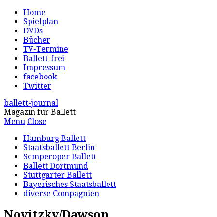
Home
Spielplan
DVDs
Bücher
TV-Termine
Ballett-frei
Impressum
facebook
Twitter
ballett-journal
Magazin für Ballett
Menu
Close
Hamburg Ballett
Staatsballett Berlin
Semperoper Ballett
Ballett Dortmund
Stuttgarter Ballett
Bayerisches Staatsballett
diverse Compagnien
Novitzky/Dawson