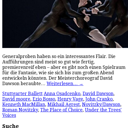
Generalproben haben so ein interessantes Flair. Die
Aufführungen sind meist so gut wie fertig,
premierenreif eben – aber es gibt noch einen Spielraum
für die Fantasie, wie sie sich bis zum großen Abend
entwickeln könnten. Der Meisterchoreograf David
Dawson beraubte…
Weiterlesen…
→
Stuttgarter Ballett
Anna Osadcenko
,
David Dawson
,
David moore
,
Ezio Bosso
,
Henry Vage
,
John Cranko
,
Kenneth MacMillan
,
Mikhail Agrest
,
Novitzky/Dawson
,
Roman Novitzky
,
The Place of Choice
,
Under the Trees'
Voices
Suche