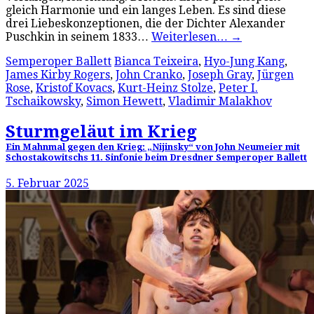
gleich Harmonie und ein langes Leben. Es sind diese
drei Liebeskonzeptionen, die der Dichter Alexander
Puschkin in seinem 1833…
Weiterlesen…
→
Semperoper Ballett
Bianca Teixeira
,
Hyo-Jung Kang
,
James Kirby Rogers
,
John Cranko
,
Joseph Gray
,
Jürgen
Rose
,
Kristof Kovacs
,
Kurt-Heinz Stolze
,
Peter I.
Tschaikowsky
,
Simon Hewett
,
Vladimir Malakhov
Sturmgeläut im Krieg
Ein Mahnmal gegen den Krieg: „Nijinsky“ von John Neumeier mit
Schostakowitschs 11. Sinfonie beim Dresdner Semperoper Ballett
5. Februar 2025