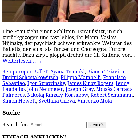
Eine Frau zieht einen Schlitten. Darauf sitzt, in sich
zurückgezogen und fast leblos, ihr Mann: Vaslav
Nijinsky, der psychisch schwer erkrankte Weltstar des
Balletts, der einst als Tänzer und Choreograf Furore
machte. Dazu zirpt, ploppt, dröhnt die 11. Sinfonie von…
Weiterlesen…
→
Semperoper Ballett
Ayana Tsunaki
,
Bianca Teixeira
,
Dmitri Schostakowitsch
,
Filippo Mambelli
,
Francisco
Sebastiao
,
Igor Strawinsky
,
James Kirby Rogers
,
Jenny
Laudadio
,
John Neumeier
,
Joseph Gray
,
Moisés Carrada
Palmeros
,
Nikolaj Rimsky-Korsakow
,
Robert Schumann
,
Simon Hewett
,
Svetlana Gileva
,
Vincenzo Mola
Suche
Search for:
EINFACH ANKLICKEN!