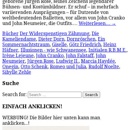
geborene Jürgen Rose, seines Zeichens legendärer
Bühnen- und Kostümbildner. Er schuf – in mehrfach
variierenden Ausprägungen – für Dutzende von
weltbedeutenden Balletten, vor allem von John Cranko
und John Neumeier, die Outfits.…
Weiterlesen…
→
Bücher
Der Widerspenstigen Zähmung
,
Die
Kameliendame
,
Dieter Dorn
,
Dornröschen
,
Ein
Sommernachtstraum
,
Giselle
,
Götz Friedrich
,
Heinz
Häfner
,
Illusionen - wie Schwanensee
,
Initialen R.B.M.E.
,
Irène Lejeune
,
John Cranko
,
John Falstaff
,
John
Neumeier
,
Jürgen Rose
,
Ludwig II.
,
Marcia Haydée
,
Onegin
,
Otto Schenk
,
Romeo und Julia
,
Rudolf Noelte
,
Sibylle Zehle
Suche
Search for:
EINFACH ANKLICKEN!
WERBUNG! Die Bilder hier unten kann man
anklicken...!