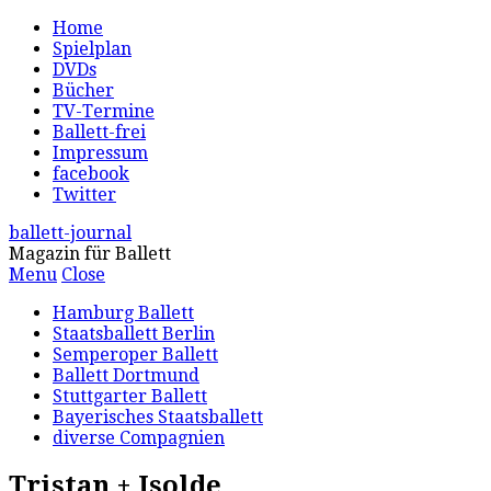
Home
Spielplan
DVDs
Bücher
TV-Termine
Ballett-frei
Impressum
facebook
Twitter
ballett-journal
Magazin für Ballett
Menu
Close
Hamburg Ballett
Staatsballett Berlin
Semperoper Ballett
Ballett Dortmund
Stuttgarter Ballett
Bayerisches Staatsballett
diverse Compagnien
Tristan + Isolde