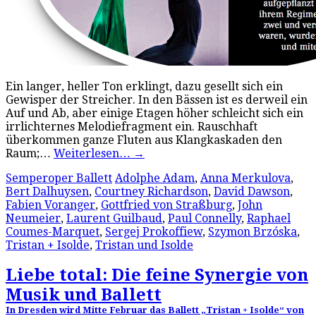
Ein langer, heller Ton erklingt, dazu gesellt sich ein
Gewisper der Streicher. In den Bässen ist es derweil ein
Auf und Ab, aber einige Etagen höher schleicht sich ein
irrlichternes Melodiefragment ein. Rauschhaft
überkommen ganze Fluten aus Klangkaskaden den
Raum;…
Weiterlesen…
→
Semperoper Ballett
Adolphe Adam
,
Anna Merkulova
,
Bert Dalhuysen
,
Courtney Richardson
,
David Dawson
,
Fabien Voranger
,
Gottfried von Straßburg
,
John
Neumeier
,
Laurent Guilbaud
,
Paul Connelly
,
Raphael
Coumes-Marquet
,
Sergej Prokoffiew
,
Szymon Brzóska
,
Tristan + Isolde
,
Tristan und Isolde
Liebe total: Die feine Synergie von
Musik und Ballett
In Dresden wird Mitte Februar das Ballett „Tristan + Isolde“ von