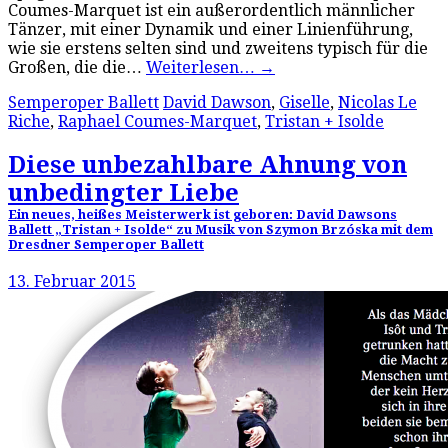
Coumes-Marquet ist ein außerordentlich männlicher
Tänzer, mit einer Dynamik und einer Linienführung,
wie sie erstens selten sind und zweitens typisch für die
Großen, die die…
Weiterlesen…
→
Semperoper Ballett
David Dawson
,
Giselle
,
Nicolas Le
Riche
,
Raphael Coumes-Marquet
,
Tristan + Isolde
Diese unbezahlbare Ahnung von
unbedingter Liebe
Ein neues, heißes Meisterwerk ist geboren: David Dawsons
Ballett „Tristan + Isolde“ zu Musik von Szymon Brzóska mit dem
Dresdner Semperoper Ballett
13. Februar 2015