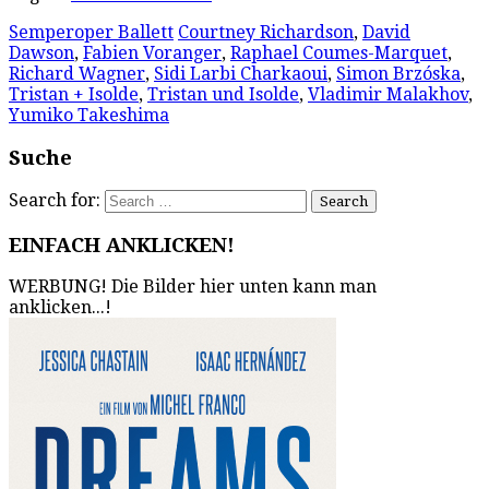
Semperoper Ballett
Courtney Richardson
,
David
Dawson
,
Fabien Voranger
,
Raphael Coumes-Marquet
,
Richard Wagner
,
Sidi Larbi Charkaoui
,
Simon Brzóska
,
Tristan + Isolde
,
Tristan und Isolde
,
Vladimir Malakhov
,
Yumiko Takeshima
Suche
Search for:
EINFACH ANKLICKEN!
WERBUNG! Die Bilder hier unten kann man
anklicken...!