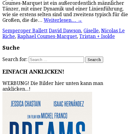
Coumes-Marquet ist ein außerordentlich männlicher
Tänzer, mit einer Dynamik und einer Linienführung,
wie sie erstens selten sind und zweitens typisch für die
Großen, die die…
Weiterlesen…
→
Semperoper Ballett
David Dawson
,
Giselle
,
Nicolas Le
Riche
,
Raphael Coumes-Marquet
,
Tristan + Isolde
Suche
Search for:
EINFACH ANKLICKEN!
WERBUNG! Die Bilder hier unten kann man
anklicken...!