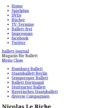
Home
Spielplan
DVDs
Bücher
TV-Termine
Ballett-frei
Impressum
facebook
Twitter
ballett-journal
Magazin für Ballett
Menu
Close
Hamburg Ballett
Staatsballett Berlin
Semperoper Ballett
Ballett Dortmund
Stuttgarter Ballett
Bayerisches Staatsballett
diverse Compagnien
Nicolas Le Riche