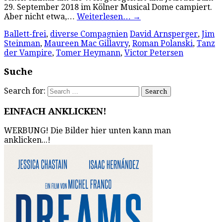
29. September 2018 im Kölner Musical Dome campiert.
Aber nicht etwa,…
Weiterlesen…
→
Ballett-frei
,
diverse Compagnien
David Arnsperger
,
Jim
Steinman
,
Maureen Mac Gillavry
,
Roman Polanski
,
Tanz
der Vampire
,
Tomer Heymann
,
Victor Petersen
Suche
Search for:
EINFACH ANKLICKEN!
WERBUNG! Die Bilder hier unten kann man
anklicken...!