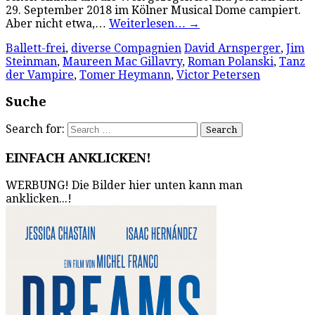
29. September 2018 im Kölner Musical Dome campiert.
Aber nicht etwa,…
Weiterlesen…
→
Ballett-frei
,
diverse Compagnien
David Arnsperger
,
Jim
Steinman
,
Maureen Mac Gillavry
,
Roman Polanski
,
Tanz
der Vampire
,
Tomer Heymann
,
Victor Petersen
Suche
Search for:
EINFACH ANKLICKEN!
WERBUNG! Die Bilder hier unten kann man
anklicken...!