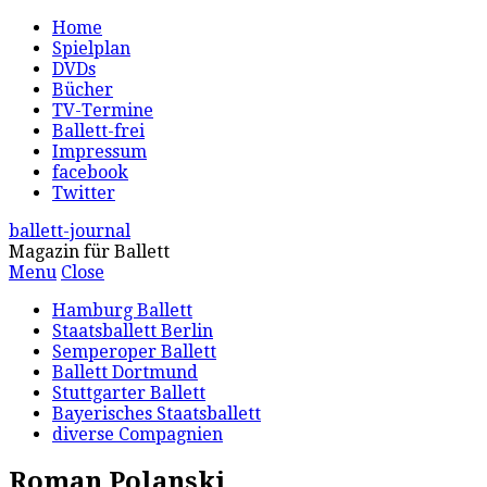
Home
Spielplan
DVDs
Bücher
TV-Termine
Ballett-frei
Impressum
facebook
Twitter
ballett-journal
Magazin für Ballett
Menu
Close
Hamburg Ballett
Staatsballett Berlin
Semperoper Ballett
Ballett Dortmund
Stuttgarter Ballett
Bayerisches Staatsballett
diverse Compagnien
Roman Polanski