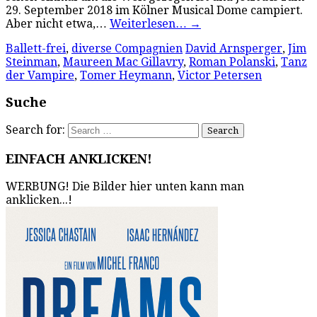
29. September 2018 im Kölner Musical Dome campiert.
Aber nicht etwa,…
Weiterlesen…
→
Ballett-frei
,
diverse Compagnien
David Arnsperger
,
Jim
Steinman
,
Maureen Mac Gillavry
,
Roman Polanski
,
Tanz
der Vampire
,
Tomer Heymann
,
Victor Petersen
Suche
Search for:
EINFACH ANKLICKEN!
WERBUNG! Die Bilder hier unten kann man
anklicken...!