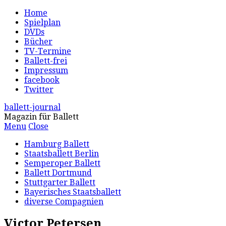
Home
Spielplan
DVDs
Bücher
TV-Termine
Ballett-frei
Impressum
facebook
Twitter
ballett-journal
Magazin für Ballett
Menu
Close
Hamburg Ballett
Staatsballett Berlin
Semperoper Ballett
Ballett Dortmund
Stuttgarter Ballett
Bayerisches Staatsballett
diverse Compagnien
Victor Petersen