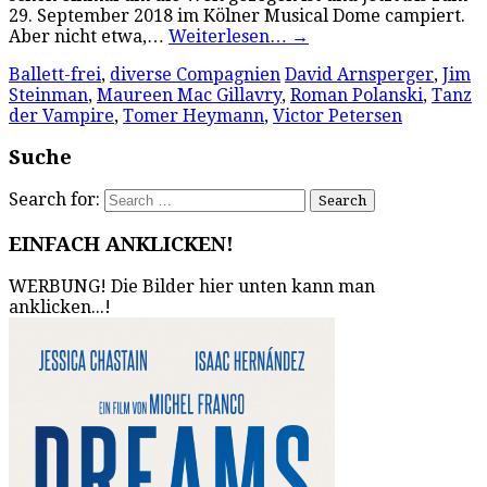
29. September 2018 im Kölner Musical Dome campiert.
Aber nicht etwa,…
Weiterlesen…
→
Ballett-frei
,
diverse Compagnien
David Arnsperger
,
Jim
Steinman
,
Maureen Mac Gillavry
,
Roman Polanski
,
Tanz
der Vampire
,
Tomer Heymann
,
Victor Petersen
Suche
Search for:
EINFACH ANKLICKEN!
WERBUNG! Die Bilder hier unten kann man
anklicken...!