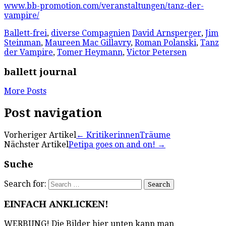
www.bb-promotion.com/veranstaltungen/tanz-der-
vampire/
Ballett-frei
,
diverse Compagnien
David Arnsperger
,
Jim
Steinman
,
Maureen Mac Gillavry
,
Roman Polanski
,
Tanz
der Vampire
,
Tomer Heymann
,
Victor Petersen
ballett journal
More Posts
Post navigation
Vorheriger Artikel
←
KritikerinnenTräume
Nächster Artikel
Petipa goes on and on!
→
Suche
Search for:
EINFACH ANKLICKEN!
WERBUNG! Die Bilder hier unten kann man