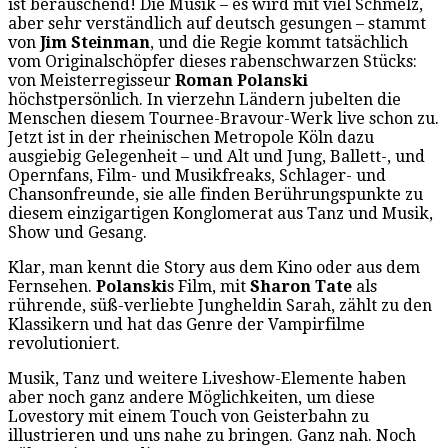
ist berauschend! Die Musik – es wird mit viel Schmelz,
aber sehr verständlich auf deutsch gesungen – stammt
von
Jim Steinman
, und die Regie kommt tatsächlich
vom Originalschöpfer dieses rabenschwarzen Stücks:
von Meisterregisseur
Roman Polanski
höchstpersönlich. In vierzehn Ländern jubelten die
Menschen diesem Tournee-Bravour-Werk live schon zu.
Jetzt ist in der rheinischen Metropole Köln dazu
ausgiebig Gelegenheit – und Alt und Jung, Ballett-, und
Opernfans, Film- und Musikfreaks, Schlager- und
Chansonfreunde, sie alle finden Berührungspunkte zu
diesem einzigartigen Konglomerat aus Tanz und Musik,
Show und Gesang.
Klar, man kennt die Story aus dem Kino oder aus dem
Fernsehen.
Polanski
s Film, mit
Sharon Tate
als
rührende, süß-verliebte Jungheldin Sarah, zählt zu den
Klassikern und hat das Genre der Vampirfilme
revolutioniert.
Musik, Tanz und weitere Liveshow-Elemente haben
aber noch ganz andere Möglichkeiten, um diese
Lovestory mit einem Touch von Geisterbahn zu
illustrieren und uns nahe zu bringen. Ganz nah. Noch