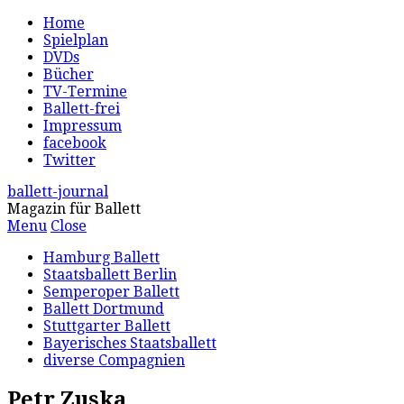
Home
Spielplan
DVDs
Bücher
TV-Termine
Ballett-frei
Impressum
facebook
Twitter
ballett-journal
Magazin für Ballett
Menu
Close
Hamburg Ballett
Staatsballett Berlin
Semperoper Ballett
Ballett Dortmund
Stuttgarter Ballett
Bayerisches Staatsballett
diverse Compagnien
Petr Zuska