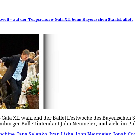
twelt – auf der Terpsichore-Gala XII beim Bayerischen Staatsballett
-Gala XII während der BallettFestwoche des Bayerischen 
 Hamburger Ballettintendant John Neumeier, und viele im 
nchine
,
Iana Salenko
,
Ivan Liska
,
John Neumeier
,
Jonah Co