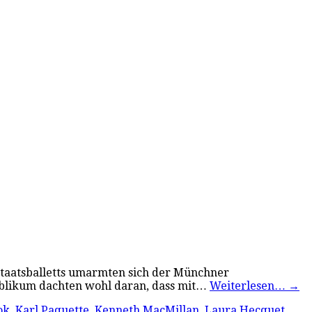
Staatsballetts umarmten sich der Münchner
Publikum dachten wohl daran, dass mit…
Weiterlesen…
→
ok
,
Karl Paquette
,
Kenneth MacMillan
,
Laura Hecquet
,