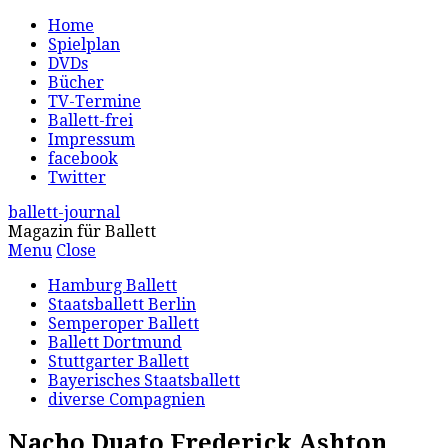
Home
Spielplan
DVDs
Bücher
TV-Termine
Ballett-frei
Impressum
facebook
Twitter
ballett-journal
Magazin für Ballett
Menu
Close
Hamburg Ballett
Staatsballett Berlin
Semperoper Ballett
Ballett Dortmund
Stuttgarter Ballett
Bayerisches Staatsballett
diverse Compagnien
Nacho Duato Frederick Ashton