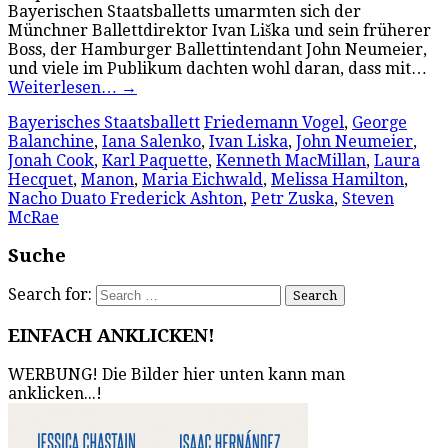
Bayerischen Staatsballetts umarmten sich der
Münchner Ballettdirektor Ivan Liška und sein früherer
Boss, der Hamburger Ballettintendant John Neumeier,
und viele im Publikum dachten wohl daran, dass mit…
Weiterlesen…
→
Bayerisches Staatsballett
Friedemann Vogel
,
George
Balanchine
,
Iana Salenko
,
Ivan Liska
,
John Neumeier
,
Jonah Cook
,
Karl Paquette
,
Kenneth MacMillan
,
Laura
Hecquet
,
Manon
,
Maria Eichwald
,
Melissa Hamilton
,
Nacho Duato Frederick Ashton
,
Petr Zuska
,
Steven
McRae
Suche
Search for:
EINFACH ANKLICKEN!
WERBUNG! Die Bilder hier unten kann man
anklicken...!