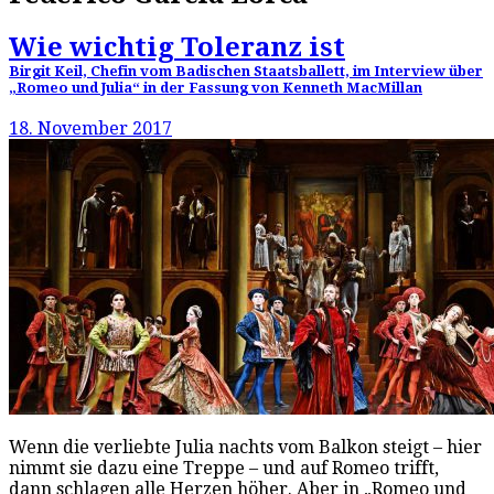
Wie wichtig Toleranz ist
Birgit Keil, Chefin vom Badischen Staatsballett, im Interview über
„Romeo und Julia“ in der Fassung von Kenneth MacMillan
18. November 2017
Wenn die verliebte Julia nachts vom Balkon steigt – hier
nimmt sie dazu eine Treppe – und auf Romeo trifft,
dann schlagen alle Herzen höher. Aber in „Romeo und