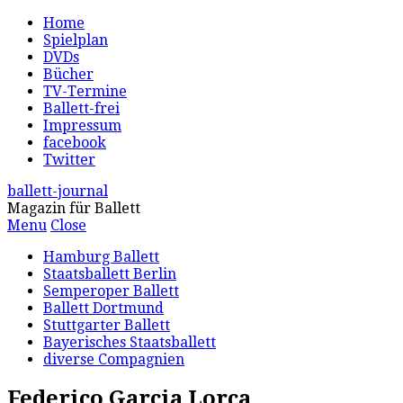
Home
Spielplan
DVDs
Bücher
TV-Termine
Ballett-frei
Impressum
facebook
Twitter
ballett-journal
Magazin für Ballett
Menu
Close
Hamburg Ballett
Staatsballett Berlin
Semperoper Ballett
Ballett Dortmund
Stuttgarter Ballett
Bayerisches Staatsballett
diverse Compagnien
Federico Garcia Lorca