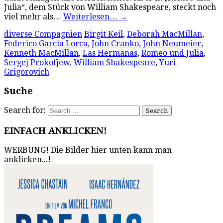
Julia“, dem Stück von William Shakespeare, steckt noch
viel mehr als…
Weiterlesen…
→
diverse Compagnien
Birgit Keil
,
Deborah MacMillan
,
Federico Garcia Lorca
,
John Cranko
,
John Neumeier
,
Kenneth MacMillan
,
Las Hermanas
,
Romeo und Julia
,
Sergej Prokofjew
,
William Shakespeare
,
Yuri
Grigorovich
Suche
Search for:
EINFACH ANKLICKEN!
WERBUNG! Die Bilder hier unten kann man
anklicken...!