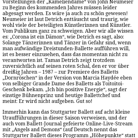
Vorstellungen der „Kameliendame“ von John Neumeier
zu Beginn des kommenden Jahres müssen leider
abgesagt werden. Es wäre ja auch zu schön gewesen!
Neumeier ist laut Detrich enttäuscht und traurig, wie
wohl viele der beteiligten Künstlerinnen und Künstler.
Vom Publikum ganz zu schweigen. Aber wir alle wissen
es: „Corona ist ein Dämon“, wie Detrich es sagt, also:
Solange Tänzerinnen und Tänzer in Gefahr sind, wenn
man aufwändige Dreistunden-Ballette aufführen will,
ist es besser einzusehen, dass das momentan nicht zu
verantworten ist. Tamas Detrich zeigt trotzdem
zuversichtlich auf seinen roten Schal, den er vor über
dreißig Jahren – 1987 – zur Premiere des Balletts
„Dornröschen“ in der Version von Marcia Haydée eben
von selbiger Grande Dame des Balletts als Toitoitoi-
Geschenk bekam. „Ich bin positive Energie“, sagt der
einstige Bühnenprinz und heutige Ballettchef und
meint: Er wird nicht aufgeben. Gut so!
Immerhin kann das Stuttgarter Ballett auf acht kleine
Uraufführungen in dieser Saison verweisen, und der
auch vom Ballett-Journal gefeierte Online-Live-Stream
mit „Angels and Demons“ (auf Deutsch nennt das
Stuttgarter Ballett dieses Programm „Höhepunkte“ statt