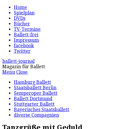
Home
Spielplan
DVDs
Bücher
TV-Termine
Ballett-frei
Impressum
facebook
Twitter
ballett-journal
Magazin für Ballett
Menu
Close
Hamburg Ballett
Staatsballett Berlin
Semperoper Ballett
Ballett Dortmund
Stuttgarter Ballett
Bayerisches Staatsballett
diverse Compagnien
Tanzgrüße mit Geduld