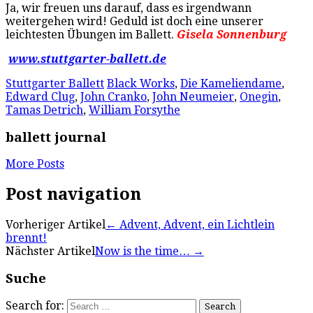
Ja, wir freuen uns darauf, dass es irgendwann
weitergehen wird! Geduld ist doch eine unserer
leichtesten Übungen im Ballett.
Gisela Sonnenburg
www.stuttgarter-ballett.de
Stuttgarter Ballett
Black Works
,
Die Kameliendame
,
Edward Clug
,
John Cranko
,
John Neumeier
,
Onegin
,
Tamas Detrich
,
William Forsythe
ballett journal
More Posts
Post navigation
Vorheriger Artikel
←
Advent, Advent, ein Lichtlein
brennt!
Nächster Artikel
Now is the time…
→
Suche
Search for: